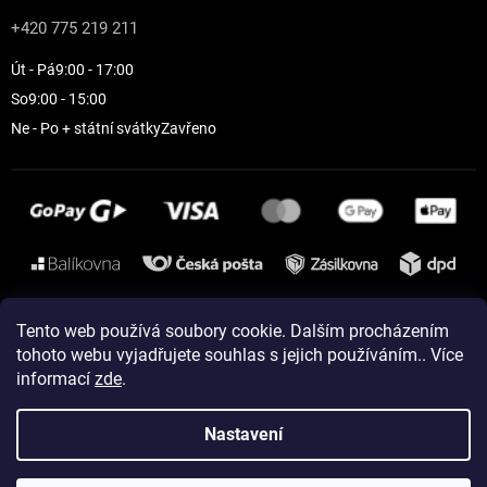
+420 775 219 211
Út - Pá
9:00 - 17:00
So
9:00 - 15:00
Ne - Po + státní svátky
Zavřeno
Instagram
Tento web používá soubory cookie. Dalším procházením
tohoto webu vyjadřujete souhlas s jejich používáním.. Více
informací
zde
.
Vytvořil Shoptet
Nastavení
Copyright 2026
ELEVEN sportswear
. Všechna práva vyhrazena.