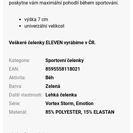
poskytne vám maximální pohodlí během sportování.
výška 7 cm
univerzální velikost
Veškeré čelenky ELEVEN vyrábíme v ČR.
Kategorie
:
Sportovní čelenky
EAN
:
8595558118021
Aktivita
:
Běh
Barva
:
Zelená
Další vlastnosti
:
Lehká čelenka
Série
:
Vortex Storm, Emotion
Materiál
:
85% POLYESTER, 15% ELASTAN