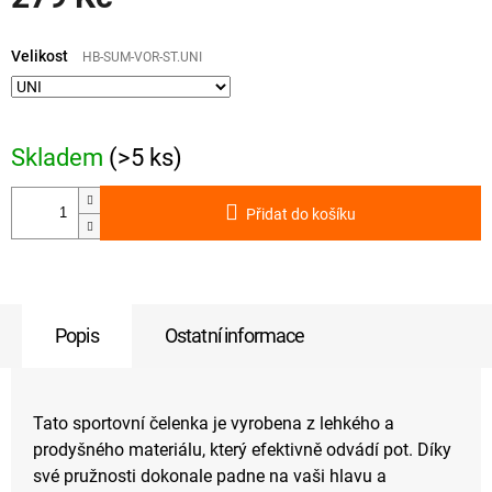
Měrná
cena:
Velikost
HB-SUM-VOR-ST.UNI
Skladem
(>5 ks)
Přidat do košíku
Popis
Ostatní informace
Tato sportovní čelenka je vyrobena z lehkého a
prodyšného materiálu, který efektivně odvádí pot. Díky
své pružnosti dokonale padne na vaši hlavu a