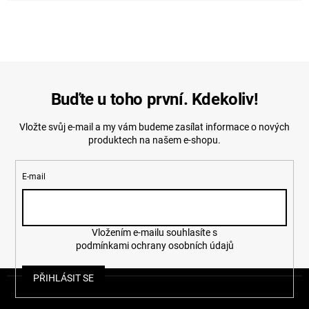
Buďte u toho první. Kdekoliv!
Vložte svůj e-mail a my vám budeme zasílat informace o nových
produktech na našem e-shopu.
E-mail
Vložením e-mailu souhlasíte s
podmínkami ochrany osobních údajů
Z
PŘIHLÁSIT SE
á
p