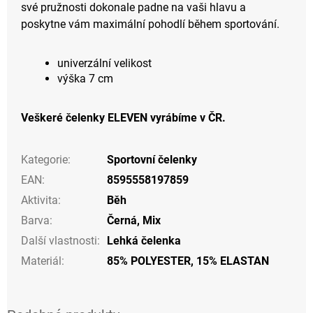
své pružnosti dokonale padne na vaši hlavu a
poskytne vám maximální pohodlí během sportování.
univerzální velikost
výška 7 cm
Veškeré čelenky ELEVEN vyrábíme v ČR.
Kategorie
:
Sportovní čelenky
EAN
:
8595558197859
Aktivita
:
Běh
Barva
:
Černá
,
Mix
Další vlastnosti
:
Lehká čelenka
Materiál
:
85% POLYESTER, 15% ELASTAN