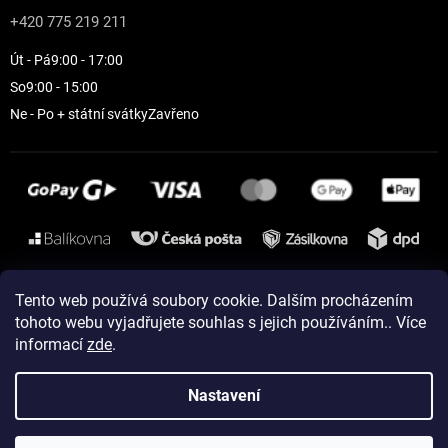
+420 775 219 211
Út - Pá
9:00 - 17:00
So
9:00 - 15:00
Ne - Po + státní svátky
Zavřeno
Instagram
Tento web používá soubory cookie. Dalším procházením
tohoto webu vyjadřujete souhlas s jejich používáním.. Více
informací
zde
.
Vytvořil Shoptet
Nastavení
Copyright 2026
ELEVEN sportswear
. Všechna práva vyhrazena.