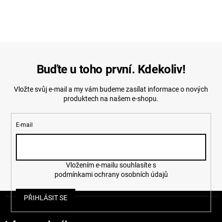
Buďte u toho první. Kdekoliv!
Vložte svůj e-mail a my vám budeme zasílat informace o nových
produktech na našem e-shopu.
E-mail
Vložením e-mailu souhlasíte s
podmínkami ochrany osobních údajů
Z
PŘIHLÁSIT SE
á
p