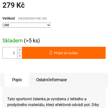
279 Kč
Měrná
cena:
Velikost
HB-SUM-ENVY-BK.UNI
Skladem
(>5 ks)
Přidat do košíku
Popis
Ostatní informace
Tato sportovní čelenka je vyrobena z lehkého a
prodyšného materiálu, který efektivně odvádí pot. Díky