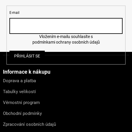
E-mail
Vložením e-mailu souhlasíte s
podmínkami ochrany osobních údajů
Z
PŘIHLÁSIT SE
á
p
a
Informace k nákupu
t
Doprava a platba
í
Tabulky velikostí
Věrnostní program
Obchodní podmínky
Zpracování osobních údajů