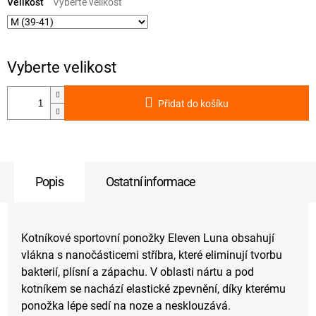
cena:
Velikost
Přidat do košíku
Popis
Ostatní informace
Kotníkové sportovní ponožky Eleven Luna obsahují
vlákna s nanočásticemi stříbra, které eliminují tvorbu
bakterií, plísní a zápachu. V oblasti nártu a pod
kotníkem se nachází elastické zpevnění, díky kterému
ponožka lépe sedí na noze a nesklouzává.