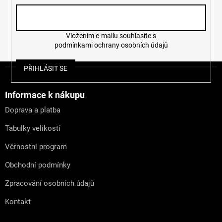
Vložením e-mailu souhlasíte s
podmínkami ochrany osobních údajů
Z
PŘIHLÁSIT SE
á
p
a
Informace k nákupu
t
Doprava a platba
í
Tabulky velikostí
Věrnostní program
Obchodní podmínky
Zpracování osobních údajů
Kontakt