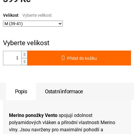
Měrná
cena:
Velikost
Přidat do košíku
Popis
Ostatní informace
Merino ponožky Vento
spojují odolnost
polyamidových vláken a přírodní vlastnosti Merino
vlny. Jsou navrženy pro maximální pohodlí a