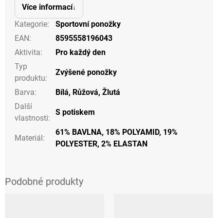
Více informací
Kategorie
:
Sportovní ponožky
EAN
:
8595558196043
Aktivita
:
Pro každý den
Typ
Zvýšené ponožky
produktu
:
Barva
:
Bílá
,
Růžová
,
Žlutá
Další
S potiskem
vlastnosti
:
61% BAVLNA, 18% POLYAMID, 19%
Materiál
:
POLYESTER, 2% ELASTAN