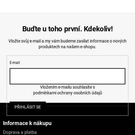
Buďte u toho první. Kdekoliv!
Vložte svůj e-mail a my vám budeme zasílat informace o nových
produktech na našem e-shopu.
E-mail
Vložením e-mailu souhlasíte s
podmínkami ochrany osobních údajů
Z
PŘIHLÁSIT SE
á
p
a
Informace k nákupu
t
Doprava a platba