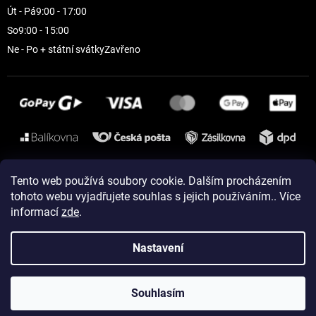
Út - Pá
9:00 - 17:00
So
9:00 - 15:00
Ne - Po + státní svátky
Zavřeno
Instagram
Tento web používá soubory cookie. Dalším procházením
tohoto webu vyjadřujete souhlas s jejich používáním.. Více
informací
zde
.
Vytvořil Shoptet
Nastavení
Copyright 2026
ELEVEN sportswear
. Všechna práva vyhrazena.
Souhlasím
Upravit nastavení cookies