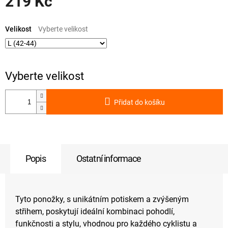
219 Kč
Měrná
cena:
Velikost
Přidat do košíku
Popis
Ostatní informace
Tyto ponožky, s unikátním potiskem a zvýšeným
střihem, poskytují ideální kombinaci pohodlí,
funkčnosti a stylu, vhodnou pro každého cyklistu a