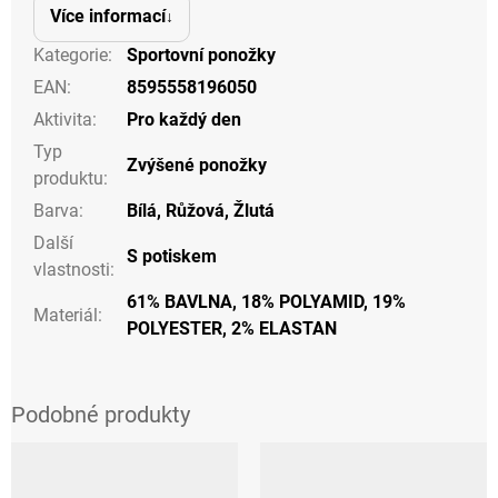
Více informací
Kategorie
:
Sportovní ponožky
EAN
:
8595558196050
Aktivita
:
Pro každý den
Typ
Zvýšené ponožky
produktu
:
Barva
:
Bílá
,
Růžová
,
Žlutá
Další
S potiskem
vlastnosti
:
61% BAVLNA, 18% POLYAMID, 19%
Materiál
:
POLYESTER, 2% ELASTAN