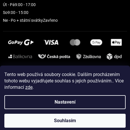
Út - Pá
9:00 - 17:00
So
9:00 - 15:00
Ne - Po + státní svátky
Zavřeno
Instagram
Tento web používá soubory cookie. Dalším procházením
tohoto webu vyjadřujete souhlas s jejich používáním.. Více
informací
zde
.
Vytvořil Shoptet
Nastavení
Copyright 2026
ELEVEN sportswear
. Všechna práva vyhrazena.
Souhlasím
Upravit nastavení cookies