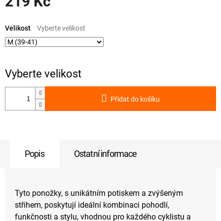
219 Kč
Měrná
cena:
Velikost
Přidat do košíku
Popis
Ostatní informace
Tyto ponožky, s unikátním potiskem a zvýšeným
střihem, poskytují ideální kombinaci pohodlí,
funkčnosti a stylu, vhodnou pro každého cyklistu a