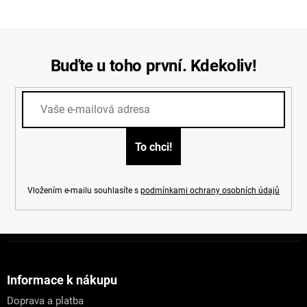
Buďte u toho první. Kdekoliv!
Vložením e-mailu souhlasíte s
podmínkami ochrany osobních údajů
Z
á
p
a
Informace k nákupu
t
Doprava a platba