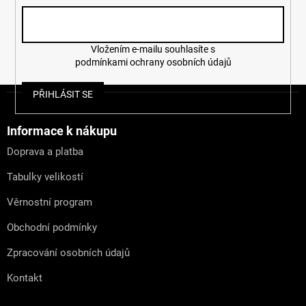
Vložením e-mailu souhlasíte s
podmínkami ochrany osobních údajů
Z
PŘIHLÁSIT SE
á
p
a
Informace k nákupu
t
Doprava a platba
í
Tabulky velikostí
Věrnostní program
Obchodní podmínky
Zpracování osobních údajů
Kontakt