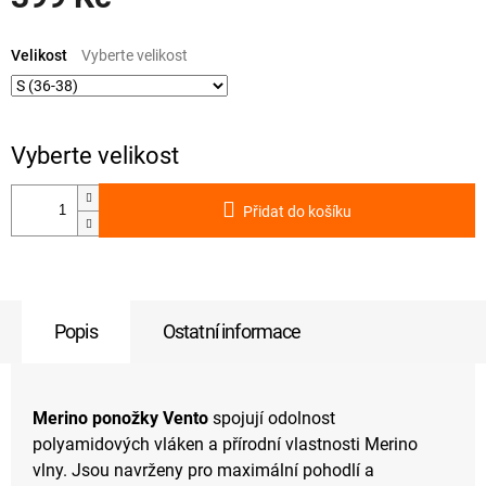
Měrná
cena:
Velikost
Přidat do košíku
Popis
Ostatní informace
Merino ponožky Vento
spojují odolnost
polyamidových vláken a přírodní vlastnosti Merino
vlny. Jsou navrženy pro maximální pohodlí a