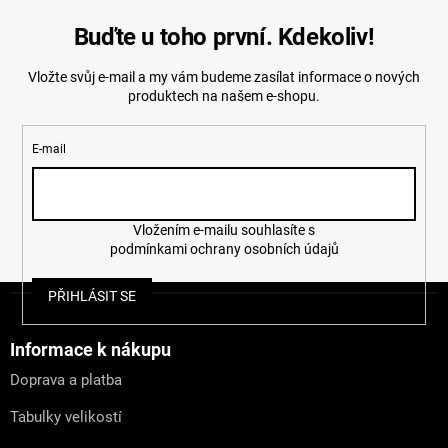
Buďte u toho první. Kdekoliv!
Vložte svůj e-mail a my vám budeme zasílat informace o nových
produktech na našem e-shopu.
E-mail
Vložením e-mailu souhlasíte s
podmínkami ochrany osobních údajů
Z
PŘIHLÁSIT SE
á
p
a
Informace k nákupu
t
Doprava a platba
í
Tabulky velikostí