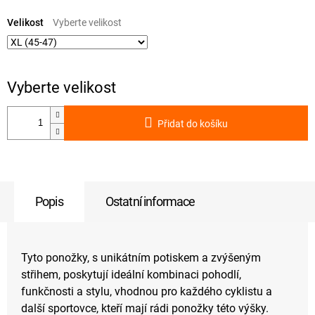
Měrná
cena:
Velikost
Přidat do košíku
Popis
Ostatní informace
Tyto ponožky, s unikátním potiskem a zvýšeným
střihem, poskytují ideální kombinaci pohodlí,
funkčnosti a stylu, vhodnou pro každého cyklistu a
další sportovce, kteří mají rádi ponožky této výšky.