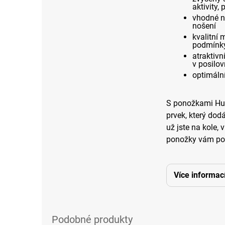
aktivity,
vhodné ne
nošení
kvalitní 
podmínky 
atraktivn
v posilo
optimální
S ponožkami Huba
prvek, který dod
už jste na kole, 
ponožky vám pos
Více informac