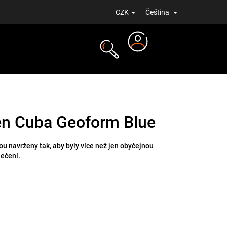
CZK
Čeština
Přihlášení
NOVINKY
en Cuba Geoform Blue
u navrženy tak, aby byly více než jen obyčejnou
lečení.