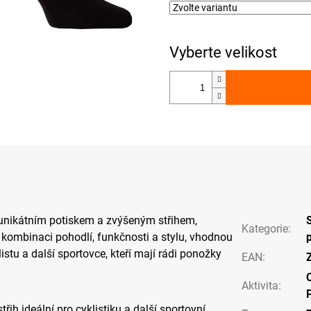
 unikátním potiskem a zvýšeným střihem,
Kategorie
:
í kombinaci pohodlí, funkčnosti a stylu, vhodnou
istu a další sportovce, kteří mají rádi ponožky
EAN
:
C
Aktivita
:
třih ideální pro cyklistiku a další sportovní