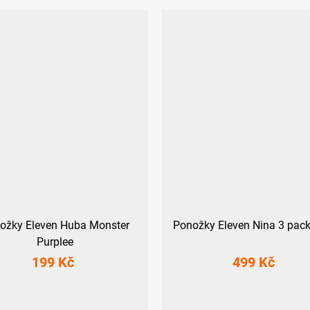
ožky Eleven Huba Monster
Ponožky Eleven Nina 3 pa
Purplee
199 Kč
499 Kč
9-41)
L (42-44)
XL (45-47)
L-XL (42 - 45)