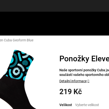
en Cuba Geoform Blue
LUŠENSTVÍ
DÁRKOVÉ POUKAZY
DISCGOLF
SLEVY
Ponožky Elev
Naše sportovní ponožky Cuba jso
součástí vašeho sportovního ob
Detailní informace
219 Kč
Měrná
cena:
Velikost