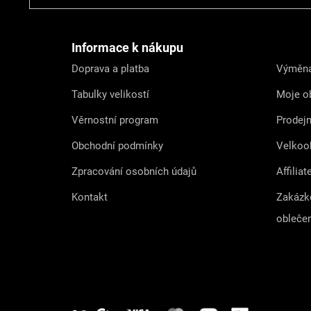
á
p
a
t
Informace k nákupu
í
Doprava a platba
Výměna
Tabulky velikostí
Moje o
Věrnostní program
Prodej
Obchodní podmínky
Velkoo
Zpracování osobních údajů
Affiliat
Kontakt
Zakázk
obleče