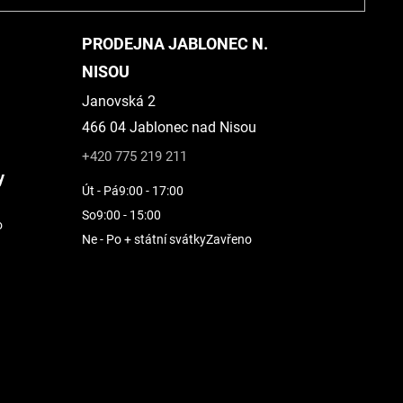
PRODEJNA JABLONEC N.
NISOU
Janovská 2
466 04 Jablonec nad Nisou
+420 775 219 211
y
Út - Pá
9:00 - 17:00
So
9:00 - 15:00
o
Ne - Po + státní svátky
Zavřeno