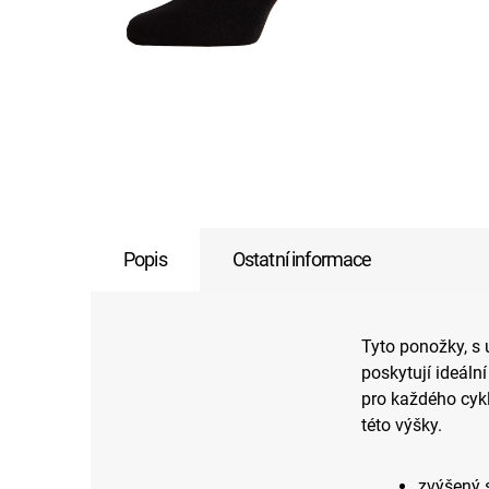
Popis
Ostatní informace
Tyto ponožky, s
poskytují ideáln
pro každého cykl
této výšky.
zvýšený s