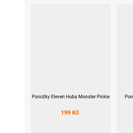
Ponožky Eleven Huba Monster Pinkie
Pon
199 Kč
S (36-38)
M (39-41)
L (42-44)
XL (45-47)
S (36-38)
M (3