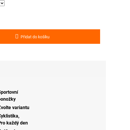
Přidat do košíku
Sportovní
ponožky
Zvolte variantu
yklistika
,
Pro každý den