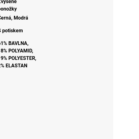
Zvýšené
ponožky
Černá
,
Modrá
S potiskem
61% BAVLNA,
18% POLYAMID,
19% POLYESTER,
2% ELASTAN