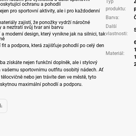
Typ
 poskytující ochranu a pohodlí
produktu
:
jen pro sportovní aktivity, ale i pro každodenní
Barva
:
materiály zajistí, že ponožky vydrží náročné
Další
a neztratí svůj tvar ani barvu
vlastnosti
:
í a moderní design, který vynikne jak na silnici, tak
vně
 fit a podpora, která zajišťuje pohodlí po celý den
Materiál
:
 získáte nejen funkční doplněk, ale i stylový
á vašemu sportovnímu outfitu osobitý nádech. Ať
v tělocvičně nebo jen trávíte den ve městě, tyto
kytnou maximální pohodlí a podporu.
í