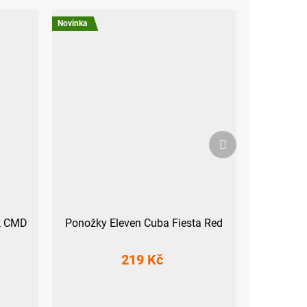
Novinka
Další
produkt
ck CMD
Ponožky Eleven Cuba Fiesta Red
219 Kč
S (36-38)
M (39-41)
L (42-44)
XL (45-47)