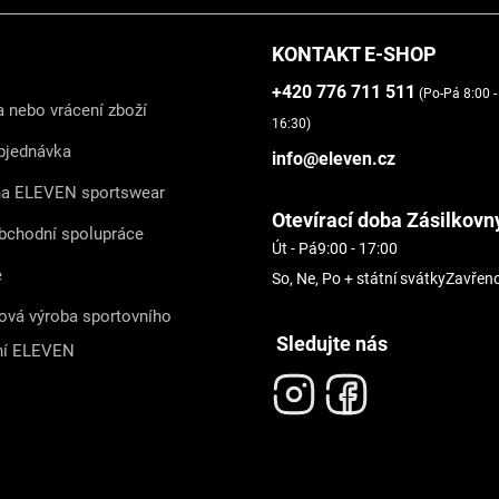
KONTAKT E-SHOP
+420 776 711 511
(Po-Pá 8:00 -
 nebo vrácení zboží
16:30)
bjednávka
info@eleven.cz
na ELEVEN sportswear
Otevírací doba Zásilkovn
bchodní spolupráce
Út - Pá
9:00 - 17:00
e
So, Ne, Po + státní svátky
Zavřen
ová výroba sportovního
Sledujte nás
ní ELEVEN