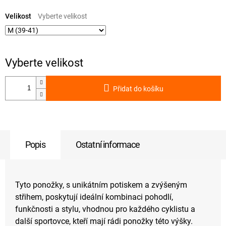
Měrná
cena:
Velikost
Přidat do košíku
Popis
Ostatní informace
Tyto ponožky, s unikátním potiskem a zvýšeným
střihem, poskytují ideální kombinaci pohodlí,
funkčnosti a stylu, vhodnou pro každého cyklistu a
další sportovce, kteří mají rádi ponožky této výšky.