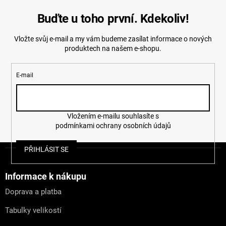
Buďte u toho první. Kdekoliv!
Vložte svůj e-mail a my vám budeme zasílat informace o nových
produktech na našem e-shopu.
E-mail
Vložením e-mailu souhlasíte s
podmínkami ochrany osobních údajů
Z
PŘIHLÁSIT SE
á
p
a
Informace k nákupu
t
Doprava a platba
í
Tabulky velikostí