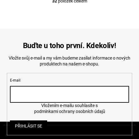
32
položek celkem
O
v
l
á
d
a
c
í
Buďte u toho první. Kdekoliv!
p
r
Vložte svůj e-mail a my vám budeme zasílat informace o nových
v
produktech na našem e-shopu.
k
y
v
E-mail
ý
p
i
s
u
Vložením e-mailu souhlasíte s
podmínkami ochrany osobních údajů
Z
PŘIHLÁSIT SE
á
p