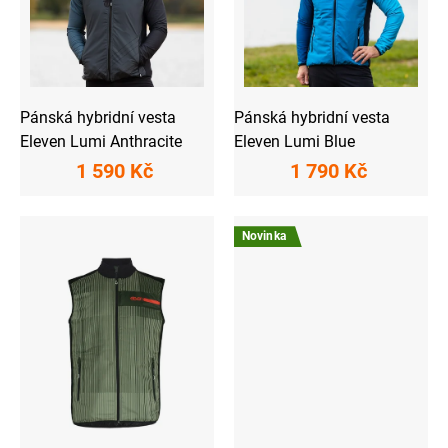
o
d
u
k
t
ů
Pánská hybridní vesta
Pánská hybridní vesta
Eleven Lumi Anthracite
Eleven Lumi Blue
1 590 Kč
1 790 Kč
Novinka