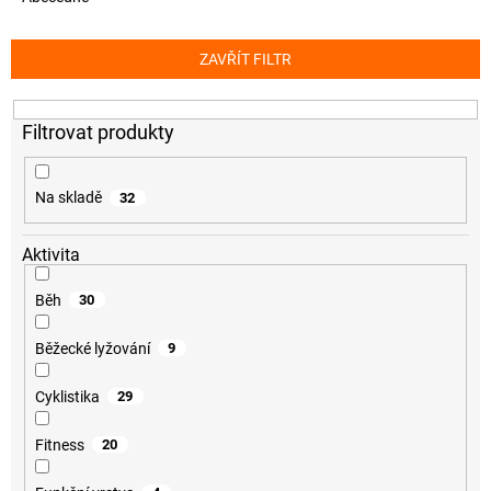
e
n
í
ZAVŘÍT FILTR
p
r
o
d
u
k
Na skladě
32
t
ů
Aktivita
Běh
30
Běžecké lyžování
9
Cyklistika
29
Fitness
20