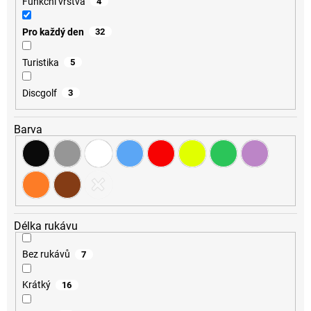
Funkční vrstva
4
Pro každý den
32
Turistika
5
Discgolf
3
Barva
Délka rukávu
Bez rukávů
7
Krátký
16