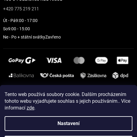
+420 775 219 211
Út - Pá
9:00 - 17:00
So
9:00 - 15:00
Ne - Po + státní svátky
Zavřeno
Instagram
Tento web používá soubory cookie. Dalším procházením
tohoto webu vyjadřujete souhlas s jejich používáním.. Více
informací
zde
.
Vytvořil Shoptet
Nastavení