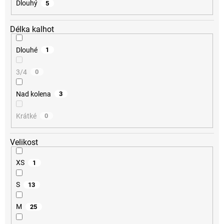
Dlouhý
5
Délka kalhot
Dlouhé
1
3/4
0
Nad kolena
3
Krátké
0
Velikost
XS
1
S
13
M
25