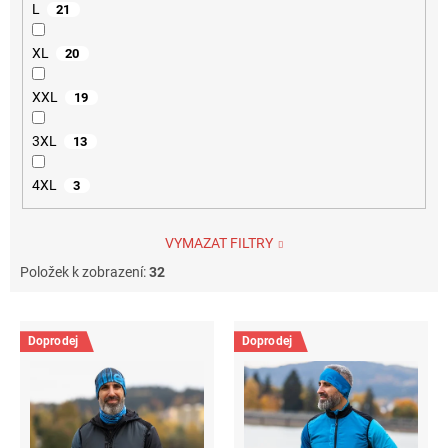
L
21
XL
20
XXL
19
3XL
13
4XL
3
VYMAZAT FILTRY
Položek k zobrazení:
32
V
ý
Doprodej
Doprodej
p
i
s
p
r