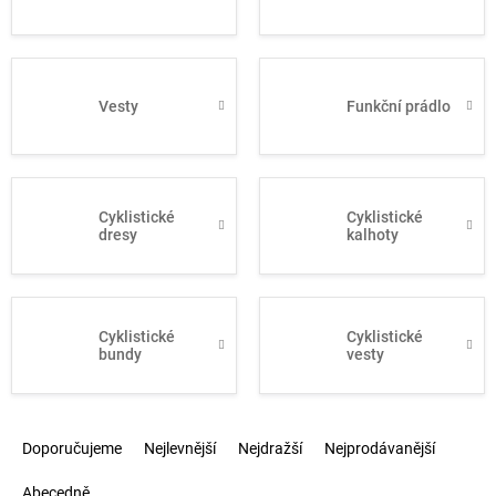
Vesty
Funkční prádlo
Cyklistické
Cyklistické
dresy
kalhoty
Cyklistické
Cyklistické
bundy
vesty
Ř
Doporučujeme
Nejlevnější
Nejdražší
Nejprodávanější
a
z
Abecedně