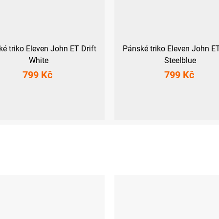
é triko Eleven John ET Drift
Pánské triko Eleven John ET
White
Steelblue
799 Kč
799 Kč
L
XL
XXL
M
L
XL
XXL