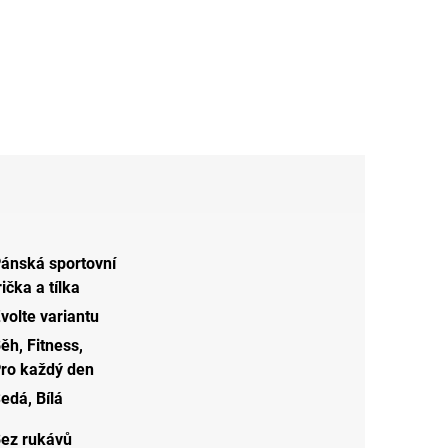
ánská sportovní
rička a tílka
volte variantu
Běh
,
Fitness
,
ro každý den
Šedá
,
Bílá
ez rukávů