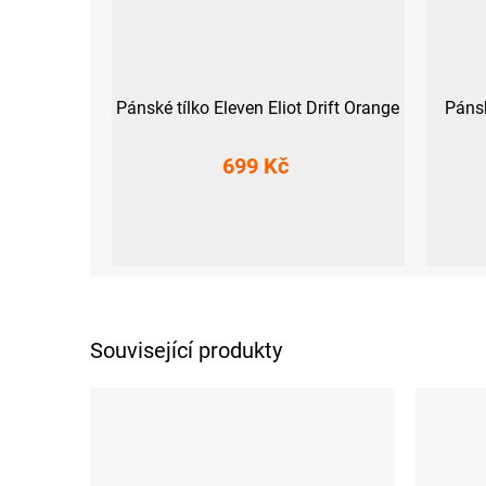
Pánské tílko Eleven Eliot Drift Orange
Pánsk
699 Kč
M
L
XL
XXL
M
Související produkty