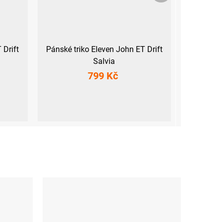
 Drift
Pánské triko Eleven John ET Drift
Salvia
799 Kč
M
L
XL
XXL