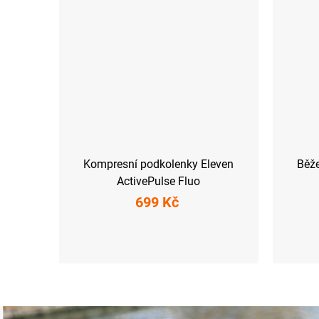
Kompresní podkolenky Eleven
Běže
ActivePulse Fluo
699 Kč
S (36-39)
M-L (40-43)
XL (44-47)