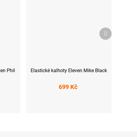
Další
produkt
en Phil
Elastické kalhoty Eleven Mike Black
699 Kč
L
XS
S
M
L
XL
XXL