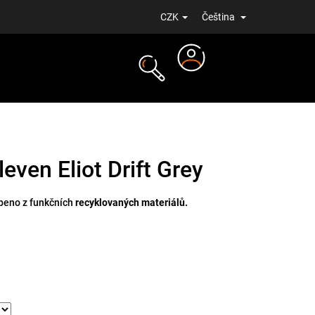
CZK
Čeština
Přihlášení
NOVINKY
leven Eliot Drift Grey
obeno z funkčních
recyklovaných materiálů.