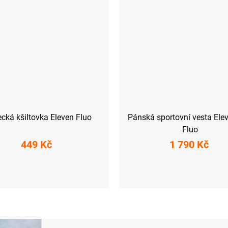
cká kšiltovka Eleven Fluo
Pánská sportovní vesta Elev
Fluo
449 Kč
1 790 Kč
S
M
L
XL
XXL
3X