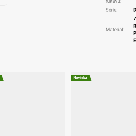
rukávu
:
Série
:
D
Materiál
:
P
Novinka