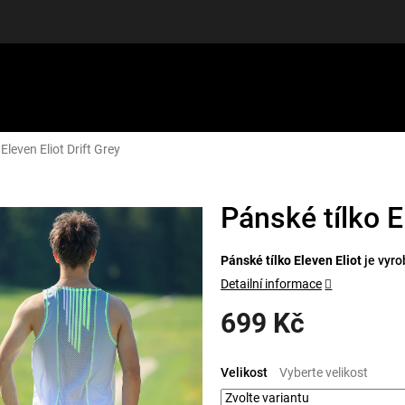
Eleven Eliot Drift Grey
LUŠENSTVÍ
DÁRKOVÉ POUKAZY
DISCGOLF
SLEVY
Pánské tílko E
Pánské tílko Eleven Eliot
je vyr
Detailní informace
699 Kč
Měrná
cena:
Velikost