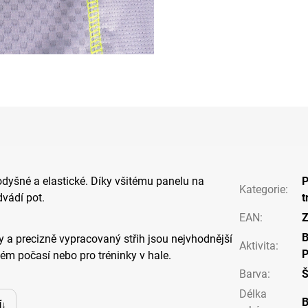
rodyšné a elastické. Díky všitému panelu na
P
Kategorie
:
vádí pot.
t
EAN
:
Z
y a precizně vypracovaný střih jsou nejvhodnější
Aktivita
:
P
lém počasí nebo pro tréninky v hale.
Barva
:
Délka
B
í