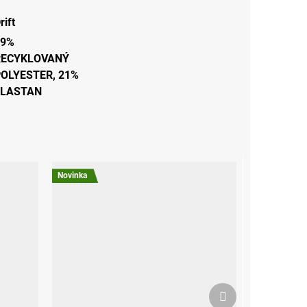
rift
79%
RECYKLOVANÝ
OLYESTER, 21%
ELASTAN
Novinka
Další
produkt