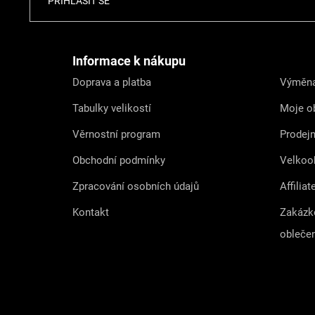
PŘIHLÁSIT SE
á
p
a
t
Informace k nákupu
í
Doprava a platba
Výměna
Tabulky velikostí
Moje o
Věrnostní program
Prodej
Obchodní podmínky
Velkoo
Zpracování osobních údajů
Affiliat
Kontakt
Zakázk
obleče