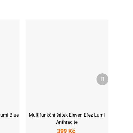
Další
produkt
Lumi Blue
Multifunkční šátek Eleven Efez Lumi
Anthracite
399 Kč