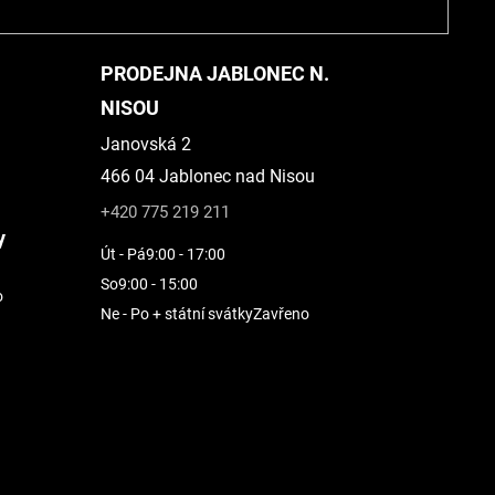
PRODEJNA JABLONEC N.
NISOU
Janovská 2
466 04 Jablonec nad Nisou
+420 775 219 211
y
Út - Pá
9:00 - 17:00
So
9:00 - 15:00
o
Ne - Po + státní svátky
Zavřeno