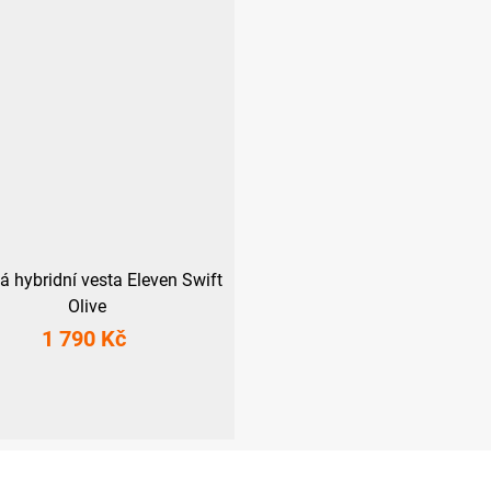
 hybridní vesta Eleven Swift
Olive
1 790 Kč
XL
XXL
3XL