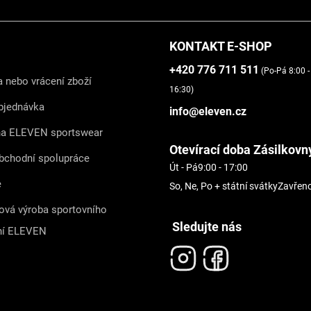
KONTAKT E-SHOP
+420 776 711 511
(Po-Pá 8:00 -
 nebo vrácení zboží
16:30)
bjednávka
info@eleven.cz
na ELEVEN sportswear
Otevírací doba Zásilkovn
bchodní spolupráce
Út - Pá
9:00 - 17:00
e
So, Ne, Po + státní svátky
Zavřen
ová výroba sportovního
Sledujte nás
ní ELEVEN