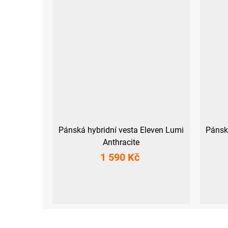
Pánská hybridní vesta Eleven Lumi
Pánská
Anthracite
1 590 Kč
M
M
L