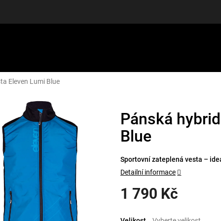
ta Eleven Lumi Blue
LUŠENSTVÍ
DÁRKOVÉ POUKAZY
DISCGOLF
SLEVY
Pánská hybrid
Blue
Sportovní zateplená vesta – ide
Detailní informace
1 790 Kč
Měrná
cena:
Velikost