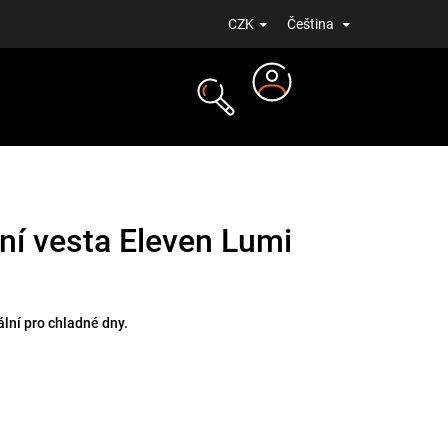
CZK
Čeština
Přihlášení
NOVINKY
ní vesta Eleven Lumi
ální pro chladné dny.