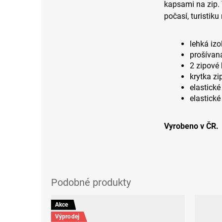
kapsami na zip.
počasí, turistik
lehká izo
prošívan
2 zipové
krytka zi
elastick
elastické
Vyrobeno v ČR.
Akce
Výprodej