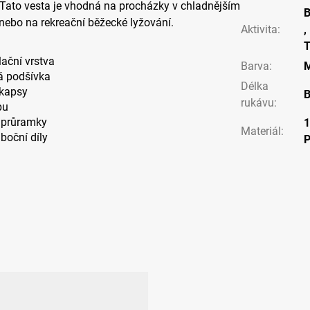
 Tato vesta je vhodná na procházky v chladnějším
B
u nebo na rekreační běžecké lyžování.
Aktivita
:
,
T
lační vrstva
Barva
:
á podšívka
Délka
 kapsy
B
rukávu
:
pu
é průramky
Materiál
:
 boční díly