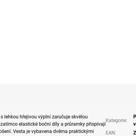
 s lehkou hřejivou výplní zaručuje skvělou
P
Kategorie
:
 zatímco elastické boční díly a průramky přispívají
v
šení. Vesta je vybavena dvěma praktickými
EAN
:
Z