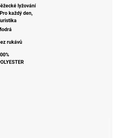
ěžecké lyžování
Pro každý den
,
uristika
Modrá
ez rukávů
100%
POLYESTER