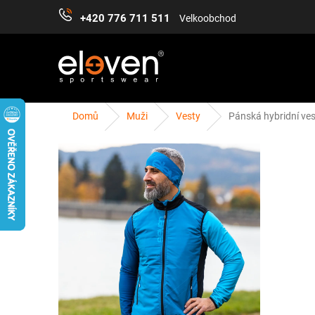
Přejít
+420 776 711 511
Velkoobchod
na
obsah
Domů
Muži
Vesty
Pánská hybridní ves
ŽENY
MUŽI
DĚTI
DOPLŇKY
PŘÍS