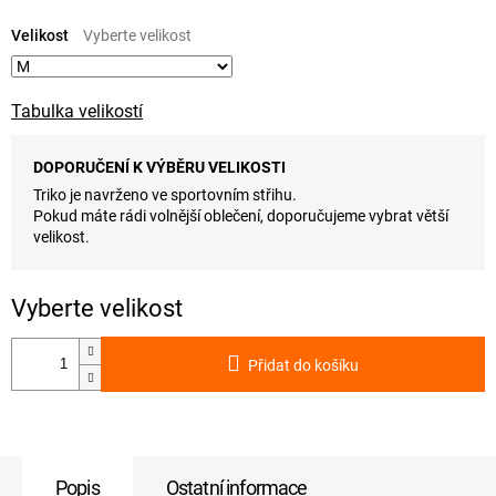
Měrná
cena:
Velikost
Tabulka velikostí
DOPORUČENÍ K VÝBĚRU VELIKOSTI
Triko je navrženo ve sportovním střihu.
Pokud máte rádi volnější oblečení, doporučujeme vybrat větší
velikost.
Přidat do košíku
Popis
Ostatní informace