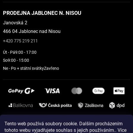
PRODEJNA JABLONEC N. NISOU
Janovská 2
466 04 Jablonec nad Nisou
+420 775 219 211
Út - Pá
9:00 - 17:00
So
9:00 - 15:00
Ne - Po + státní svátky
Zavřeno
Instagram
Tento web používá soubory cookie. Dalším procházením
tohoto webu vyjadřujete souhlas s jejich používáním.. Více