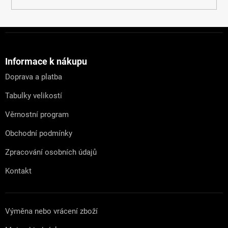
Z
á
p
a
Informace k nákupu
t
Doprava a platba
í
Tabulky velikostí
Věrnostní program
Obchodní podmínky
Zpracování osobních údajů
Kontakt
Výměna nebo vrácení zboží