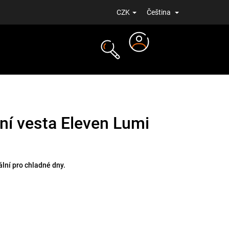
CZK
Čeština
Přihlášení
NOVINKY
ní vesta Eleven Lumi
ální pro chladné dny.