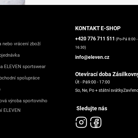
KONTAKT E-SHOP
+420 776 711 511
(Po-Pá 8:00 -
 nebo vrácení zboží
16:30)
bjednávka
info@eleven.cz
na ELEVEN sportswear
Otevírací doba Zásilkovn
bchodní spolupráce
Út - Pá
9:00 - 17:00
e
So, Ne, Po + státní svátky
Zavřen
ová výroba sportovního
Sledujte nás
ní ELEVEN