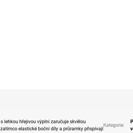
 s lehkou hřejivou výplní zaručuje skvělou
P
Kategorie
:
 zatímco elastické boční díly a průramky přispívají
v