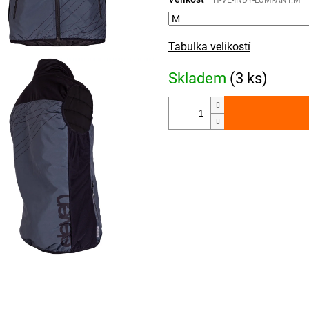
H-VE-INDY-LUMI-ANT.M
Tabulka velikostí
Skladem
(3 ks)