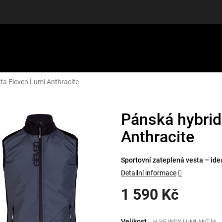
ta Eleven Lumi Anthracite
LUŠENSTVÍ
DÁRKOVÉ POUKAZY
DISCGOLF
SLEVY
Pánská hybrid
Anthracite
Sportovní zateplená vesta – ide
Detailní informace
1 590 Kč
Měrná
cena:
Velikost