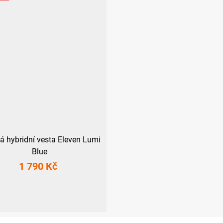
á hybridní vesta Eleven Lumi
Blue
1 790 Kč
S
M