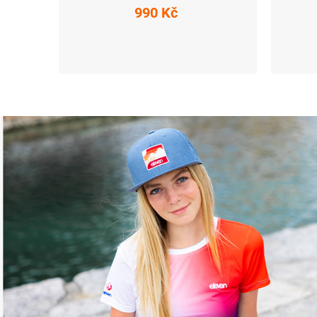
990 Kč
S
3XL
XS