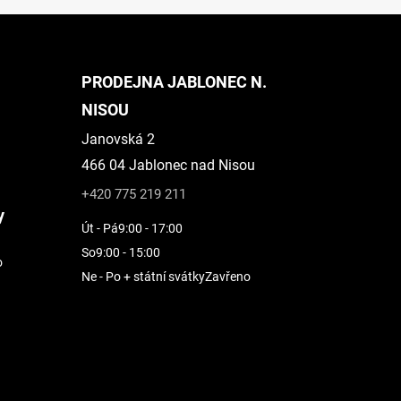
PRODEJNA JABLONEC N.
NISOU
Janovská 2
466 04 Jablonec nad Nisou
+420 775 219 211
y
Út - Pá
9:00 - 17:00
So
9:00 - 15:00
o
Ne - Po + státní svátky
Zavřeno