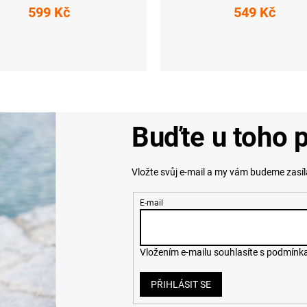
599 Kč
549 Kč
S
M
L
XXL
M
L
Buďte u toho p
Vložte svůj e-mail a my vám budeme zasí
E-mail
Vložením e-mailu souhlasíte s
podmínka
PŘIHLÁSIT SE