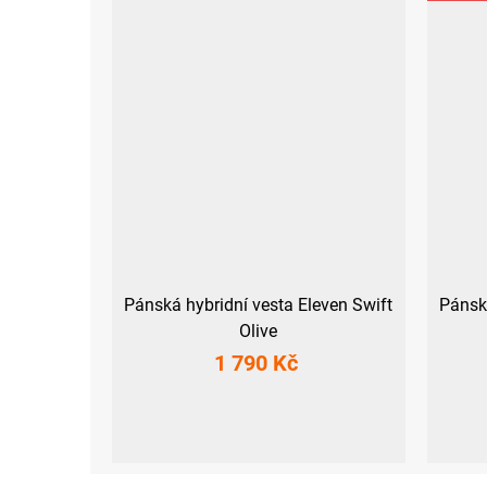
Pánská hybridní vesta Eleven Swift
Pánsk
Olive
1 790 Kč
M
L
XL
XXL
3XL