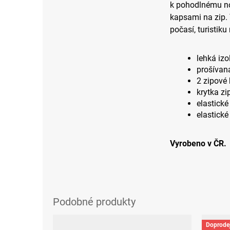
k pohodlnému no
kapsami na zip.
počasí, turistik
lehká izo
prošívan
2 zipové
krytka zi
elastick
elastické
Vyrobeno v ČR.
Doprode