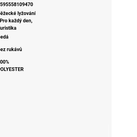
595558109470
ěžecké lyžování
Pro každý den
,
uristika
Šedá
ez rukávů
100%
POLYESTER