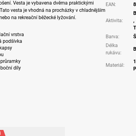
šení. Vesta je vybavena dvěma praktickými
EAN
:
8
 Tato vesta je vhodná na procházky v chladnějším
B
u nebo na rekreační běžecké lyžování.
Aktivita
:
,
T
lační vrstva
Barva
:
á podšívka
Délka
 kapsy
B
rukávu
:
pu
é průramky
Materiál
:
 boční díly
j