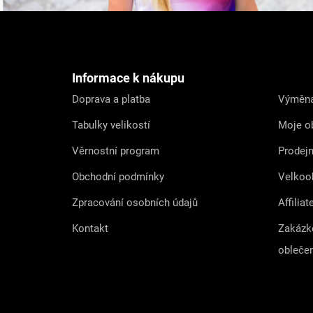
Z
á
p
a
t
Informace k nákupu
í
Doprava a platba
Výměna
Tabulky velikostí
Moje o
Věrnostní program
Prodej
Obchodní podmínky
Velkoo
Zpracování osobních údajů
Affiliat
Kontakt
Zakázk
obleče