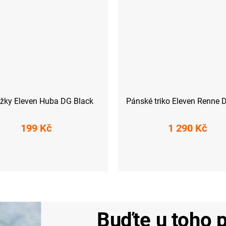
žky Eleven Huba DG Black
Pánské triko Eleven Renne D
199 Kč
1 290 Kč
-41)
L (42-44)
XL (45-47)
M
L
XL
XXL
Buďte u toho p