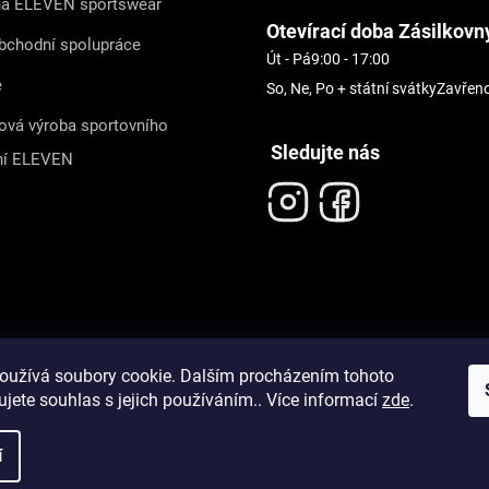
na ELEVEN sportswear
Otevírací doba Zásilkovn
bchodní spolupráce
Út - Pá
9:00 - 17:00
e
So, Ne, Po + státní svátky
Zavřen
ová výroba sportovního
Sledujte nás
ní ELEVEN
oužívá soubory cookie. Dalším procházením tohoto
jete souhlas s jejich používáním.. Více informací
zde
.
í
pravit nastavení cookies