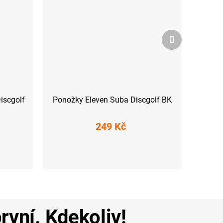
Další
produkt
iscgolf
Ponožky Eleven Suba Discgolf BK
249 Kč
S (36-38)
M (39-41)
L (42-44)
XL (45-47)
rvní. Kdekoliv!