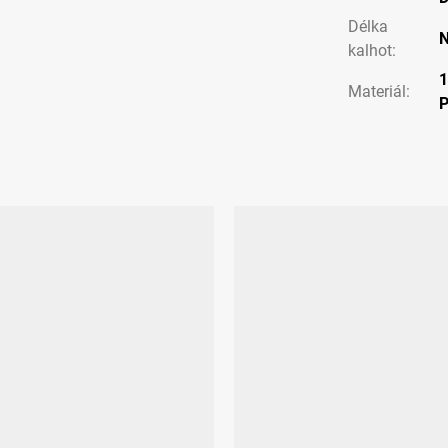
Délka
N
kalhot
:
Materiál
: