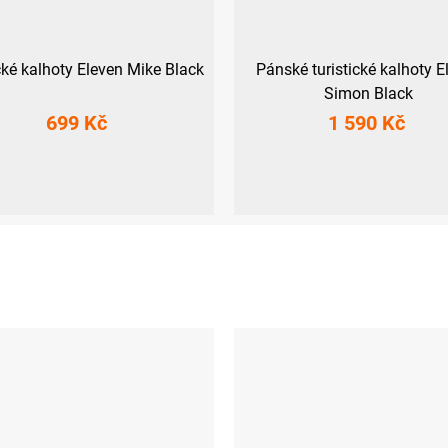
cké kalhoty Eleven Mike Black
Pánské turistické kalhoty E
Simon Black
699 Kč
1 590 Kč
M
L
XL
XXL
M
L
XL
XXL
3XL