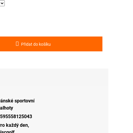
Přidat do košíku
ánské sportovní
alhoty
595558125043
ro každý den
,
iscgolf