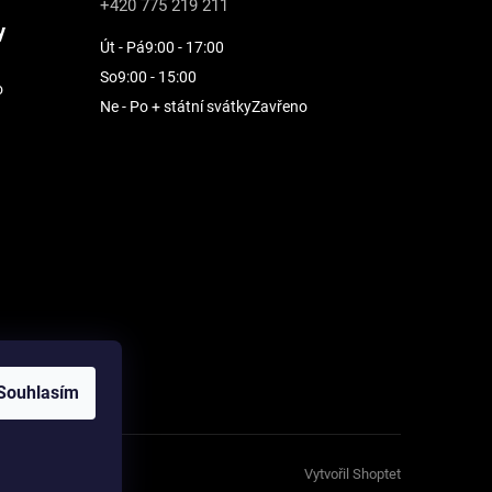
+420 775 219 211
y
Út - Pá
9:00 - 17:00
So
9:00 - 15:00
o
Ne - Po + státní svátky
Zavřeno
Souhlasím
Vytvořil Shoptet