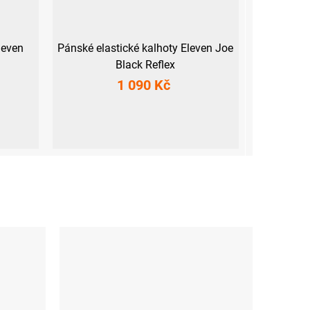
leven
Pánské elastické kalhoty Eleven Joe
Black Reflex
1 090 Kč
S
M
L
XL