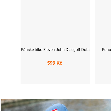
Pánské triko Eleven John Discgolf Dots
Pono
599 Kč
M
L
XL
XXL
3XL
S (36-38)
M (39