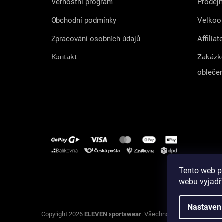
Věrnostní program
Prodej
Obchodní podmínky
Velkoo
Zpracování osobních údajů
Affiliat
Kontakt
Zakázk
obleče
Tento web p
Instagram
webu vyjadřu
Nastaven
U
Copyright 2026
ELEVEN sportswear
. Všechna práva vyhrazena.