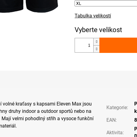
Tabulka velikostí
í volné kraťasy s kapsami Eleven Max jsou
P
Kategorie
:
hny druhy indoor a outdoor sportů nebo na
k
 Mají velmi pohodlný střih a vysoce funkční
EAN
:
8
ateriál.
P
Aktivita
:
D