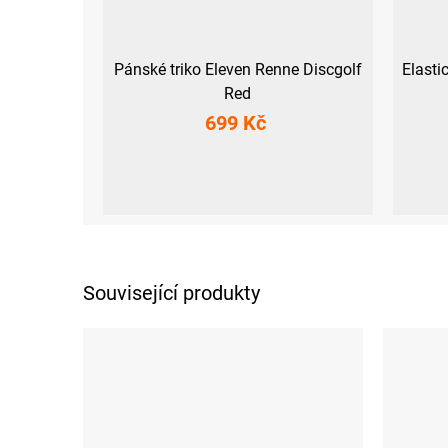
Pánské triko Eleven Renne Discgolf
Elasti
Red
699 Kč
S
XS
S
Související produkty