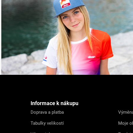
Z
á
p
a
t
Informace k nákupu
í
Doprava a platba
Výměna
Tabulky velikostí
Moje o