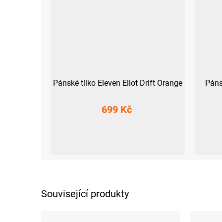
Pánské tílko Eleven Eliot Drift Orange
Páns
699 Kč
M
L
XL
XXL
Související produkty