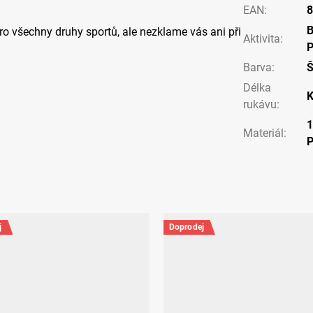
EAN
:
8
pro všechny druhy sportů, ale nezklame vás ani při
Aktivita
:
P
Barva
:
Délka
K
rukávu
:
Materiál
:
j
Doprodej