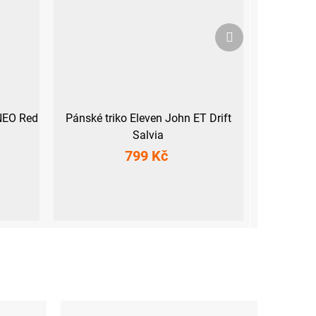
Další
produkt
 NEO Red
Pánské triko Eleven John ET Drift
Salvia
799 Kč
M
L
XL
XXL