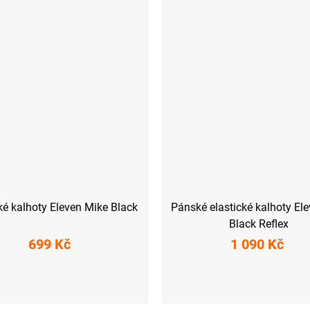
ké kalhoty Eleven Mike Black
Pánské elastické kalhoty El
Black Reflex
699 Kč
1 090 Kč
M
L
XL
XXL
S
M
L
XL