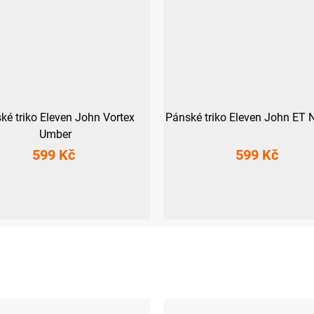
ké triko Eleven John Vortex
Pánské triko Eleven John ET
Umber
599 Kč
599 Kč
S
M
3XL
S
XXL