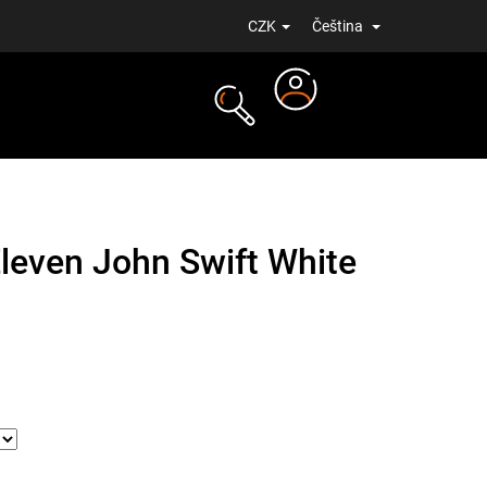
CZK
Čeština
Přihlášení
NOVINKY
Eleven John Swift White