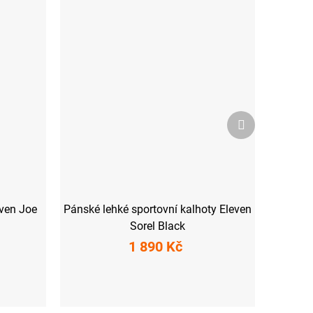
Další
produkt
even Joe
Pánské lehké sportovní kalhoty Eleven
Sorel Black
1 890 Kč
S
M
L
XL
XXL
3XL