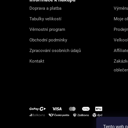
í
Doprava a platba
Výměna
Tabulky velikostí
Moje o
Věrnostní program
Prodej
Obchodní podmínky
Velkoo
Zpracování osobních údajů
Affiliat
Kontakt
Zakázk
obleče
Tento web p