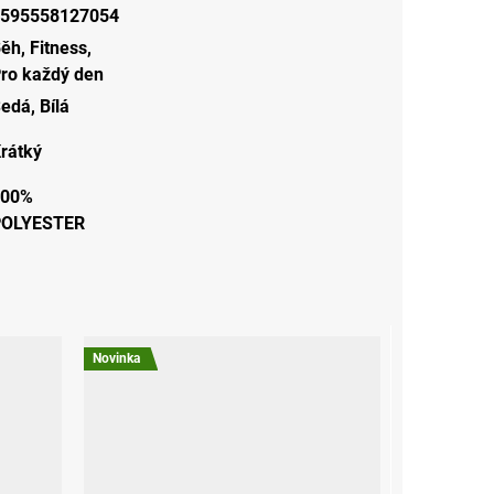
595558127054
Běh
,
Fitness
,
ro každý den
Šedá
,
Bílá
rátký
100%
POLYESTER
Novinka