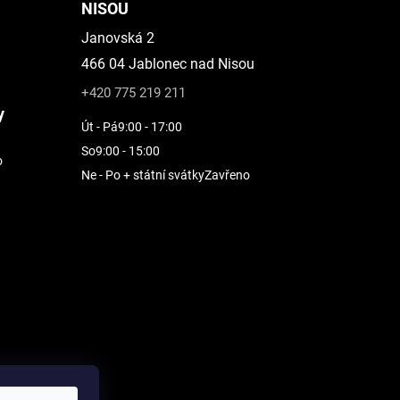
NISOU
Janovská 2
466 04 Jablonec nad Nisou
+420 775 219 211
y
Út - Pá
9:00 - 17:00
So
9:00 - 15:00
o
Ne - Po + státní svátky
Zavřeno