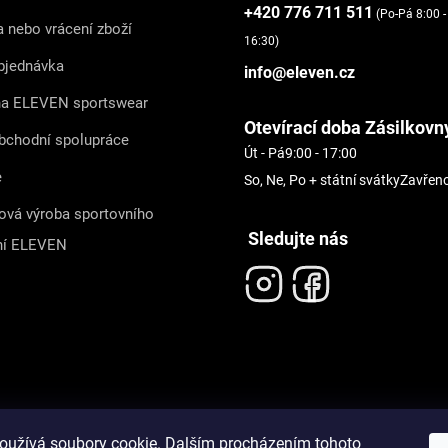
+420 776 711 511
(Po-Pá 8:00 -
 nebo vrácení zboží
16:30)
bjednávka
info@eleven.cz
na ELEVEN sportswear
Otevírací doba Zásilkovn
bchodní spolupráce
Út - Pá
9:00 - 17:00
e
So, Ne, Po + státní svátky
Zavřen
ová výroba sportovního
Sledujte nás
ní ELEVEN
oužívá soubory cookie. Dalším procházením tohoto