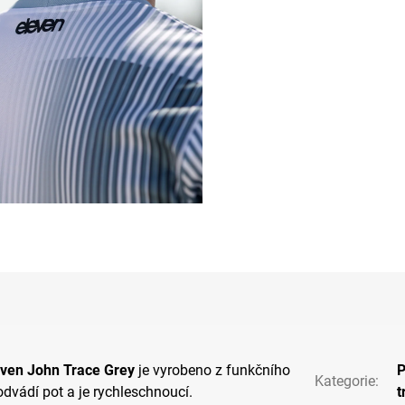
even John Trace Grey
je vyrobeno z funkčního
P
Kategorie
:
odvádí pot a je rychleschnoucí.
t