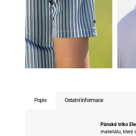
Popis
Ostatní informace
Pánské triko El
materiálu, který 