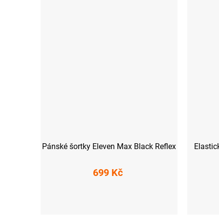
Pánské šortky Eleven Max Black Reflex
Elastic
699 Kč
XS
S
M
L
XL
XXL
XS
S