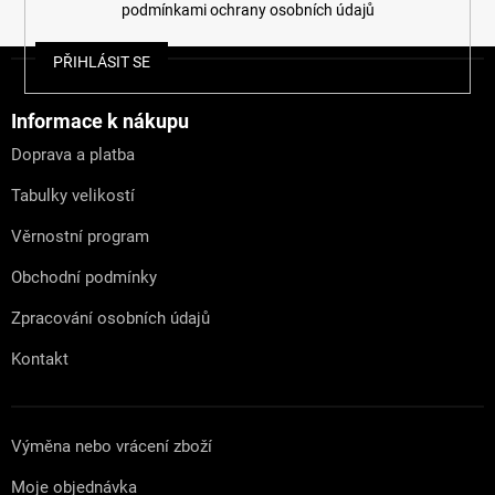
podmínkami ochrany osobních údajů
Z
PŘIHLÁSIT SE
á
p
a
Informace k nákupu
t
Doprava a platba
í
Tabulky velikostí
Věrnostní program
Obchodní podmínky
Zpracování osobních údajů
Kontakt
Výměna nebo vrácení zboží
Moje objednávka