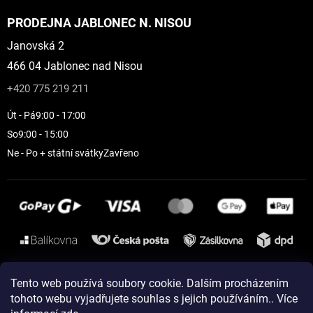
PRODEJNA JABLONEC N. NISOU
Janovská 2
466 04 Jablonec nad Nisou
+420 775 219 211
Út - Pá
9:00 - 17:00
So
9:00 - 15:00
Ne - Po + státní svátky
Zavřeno
Instagram
Tento web používá soubory cookie. Dalším procházením
tohoto webu vyjadřujete souhlas s jejich používáním.. Více