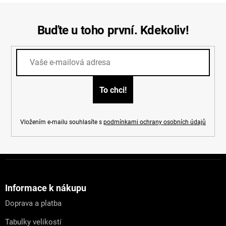
Buďte u toho první. Kdekoliv!
Vložením e-mailu souhlasíte s
podmínkami ochrany osobních údajů
Z
á
p
a
Informace k nákupu
t
Doprava a platba
í
Tabulky velikostí