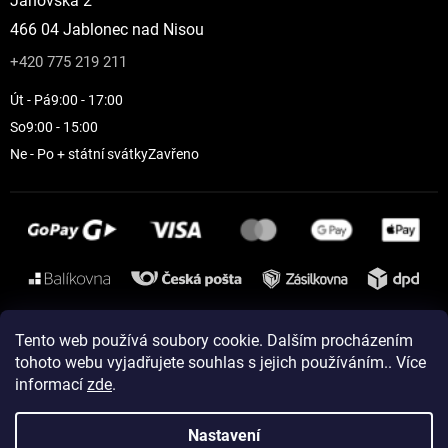
Janovská 2
466 04 Jablonec nad Nisou
+420 775 219 211
Út - Pá
9:00 - 17:00
So
9:00 - 15:00
Ne - Po + státní svátky
Zavřeno
Instagram
Tento web používá soubory cookie. Dalším procházením
tohoto webu vyjadřujete souhlas s jejich používáním.. Více
informací
zde
.
Vytvořil Shoptet
Nastavení