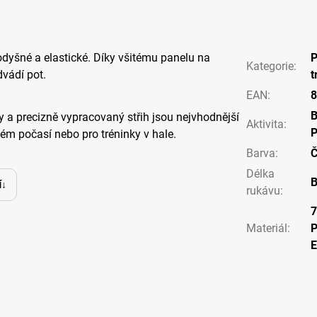
rodyšné a elastické. Díky všitému panelu na
P
Kategorie
:
vádí pot.
t
EAN
:
8
y a precizně vypracovaný střih jsou nejvhodnější
Aktivita
:
P
lém počasí nebo pro tréninky v hale.
Barva
:
Č
Délka
B
í
rukávu
:
7
Materiál
:
P