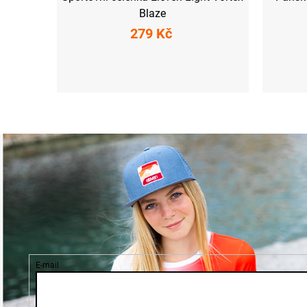
Blaze
279 Kč
UNI
XS
S
E-mail