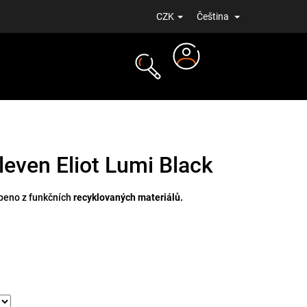
CZK
Čeština
Přihlášení
NOVINKY
leven Eliot Lumi Black
obeno z funkčních
recyklovaných materiálů.