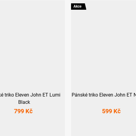
Akce
é triko Eleven John ET Lumi
Pánské triko Eleven John ET
Black
799 Kč
599 Kč
M
XL
S
XXL