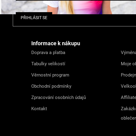
Z
PŘIHLÁSIT SE
á
p
a
t
Informace k nákupu
í
Doprava a platba
Výměna
Tabulky velikostí
Moje o
Věrnostní program
Prodej
Obchodní podmínky
Velkoo
Zpracování osobních údajů
Affiliat
Kontakt
Zakázk
obleče