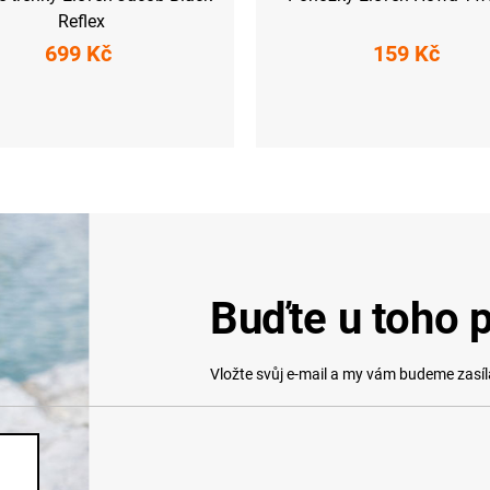
Reflex
699 Kč
159 Kč
M
L
XL
XXL
S (36-38)
M (39-41)
L (42-44)
X
Buďte u toho p
Vložte svůj e-mail a my vám budeme zasí