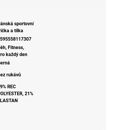
ánská sportovní
rička a tílka
595558117307
Běh
,
Fitness
,
ro každý den
erná
ez rukávů
9% REC
OLYESTER, 21%
ELASTAN