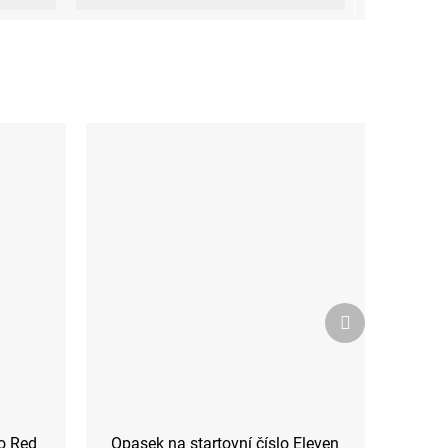
Další
produkt
o Red
Opasek na startovní číslo Eleven