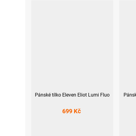
Pánské tílko Eleven Eliot Lumi Fluo
Pánsk
699 Kč
S
M
L