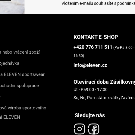
Vložením e-mailu souhlasíte s
podmínka
KONTAKT E-SHOP
+420 776 711 511
(Po-Pá 8:00 -
 nebo vrácení zboží
16:30)
bjednávka
info@eleven.cz
na ELEVEN sportswear
Otevírací doba Zásilkovn
bchodní spolupráce
Út - Pá
9:00 - 17:00
e
So, Ne, Po + státní svátky
Zavřen
ová výroba sportovního
Sledujte nás
ní ELEVEN