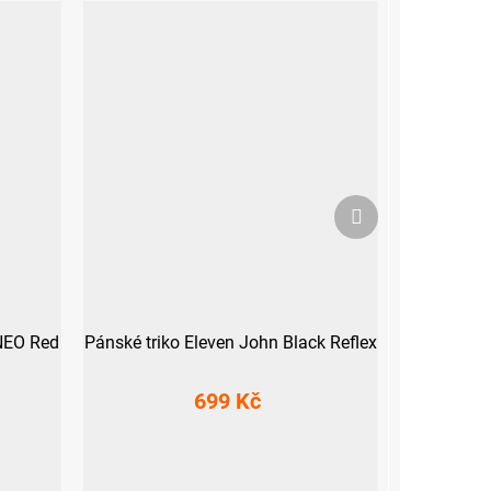
Další
produkt
 NEO Red
Pánské triko Eleven John Black Reflex
699 Kč
M
L
XL