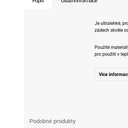
Popis
Ostatní informace
Je ultralehké, p
zádech skvěle od
Použité materiál
pro použití v tep
Více informac