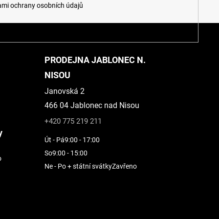
mi ochrany osobních údajů
PRODEJNA JABLONEC N.
NISOU
Janovská 2
466 04 Jablonec nad Nisou
+420 775 219 211
y
Út - Pá
9:00 - 17:00
So
9:00 - 15:00
o
Ne - Po + státní svátky
Zavřeno