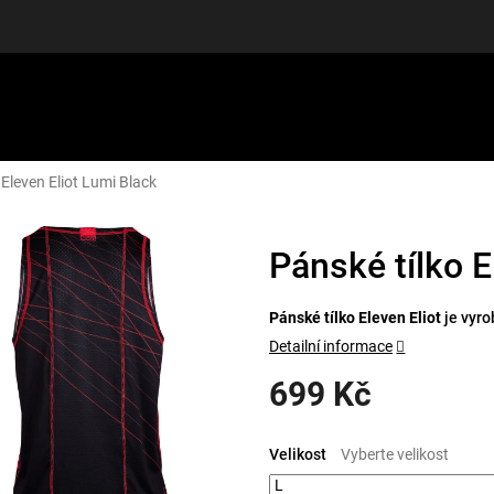
 Eleven Eliot Lumi Black
LUŠENSTVÍ
DÁRKOVÉ POUKAZY
DISCGOLF
SLEVY
Pánské tílko E
Pánské tílko Eleven Eliot
je vyr
Detailní informace
699 Kč
Měrná
cena:
Velikost