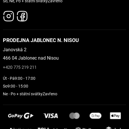
So, Ne, Po + státní svátky
Zavřeno
PRODEJNA JABLONEC N. NISOU
Janovská 2
466 04 Jablonec nad Nisou
+420 775 219 211
Út - Pá
9:00 - 17:00
So
9:00 - 15:00
Ne - Po + státní svátky
Zavřeno