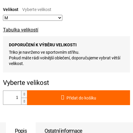
Měrná
cena:
Velikost
Tabulka velikostí
DOPORUČENÍ K VÝBĚRU VELIKOSTI
Triko je navrženo ve sportovním střihu.
Pokud máte rádi volnější oblečení, doporučujeme vybrat větší
velikost.
Přidat do košíku
Popis
Ostatní informace