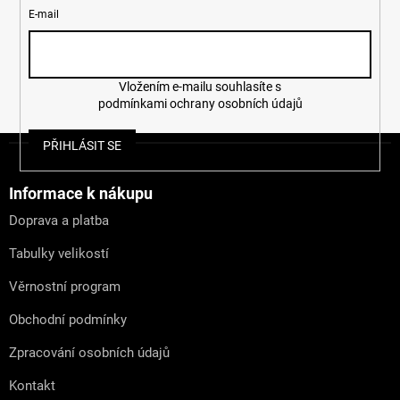
E-mail
Vložením e-mailu souhlasíte s
podmínkami ochrany osobních údajů
Z
PŘIHLÁSIT SE
á
p
a
Informace k nákupu
t
Doprava a platba
í
Tabulky velikostí
Věrnostní program
Obchodní podmínky
Zpracování osobních údajů
Kontakt