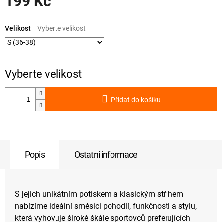
199 Kč
Měrná
cena:
Velikost
Přidat do košíku
Popis
Ostatní informace
S jejich unikátním potiskem a klasickým střihem
nabízíme ideální směsici pohodlí, funkčnosti a stylu,
která vyhovuje široké škále sportovců preferujících