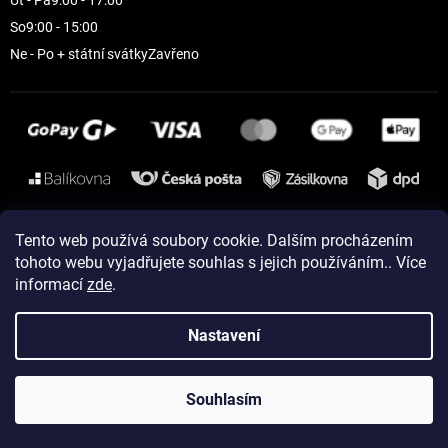
Út - Pá
9:00 - 17:00
So
9:00 - 15:00
Ne - Po + státní svátky
Zavřeno
Instagram
Tento web používá soubory cookie. Dalším procházením
tohoto webu vyjadřujete souhlas s jejich používáním.. Více
informací
zde
.
Vytvořil Shoptet
Nastavení
Copyright 2026
ELEVEN sportswear
. Všechna práva vyhrazena.
Souhlasím
Upravit nastavení cookies