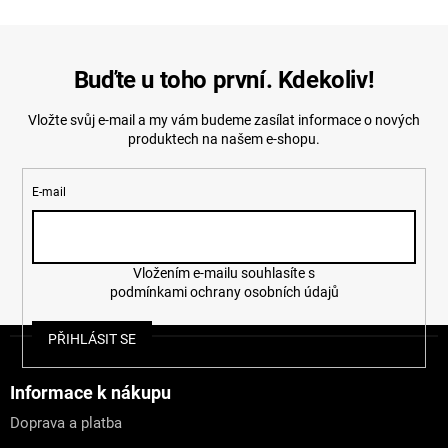
Buďte u toho první. Kdekoliv!
Vložte svůj e-mail a my vám budeme zasílat informace o nových
produktech na našem e-shopu.
E-mail
Vložením e-mailu souhlasíte s
podmínkami ochrany osobních údajů
Z
PŘIHLÁSIT SE
á
p
a
Informace k nákupu
t
Doprava a platba
í