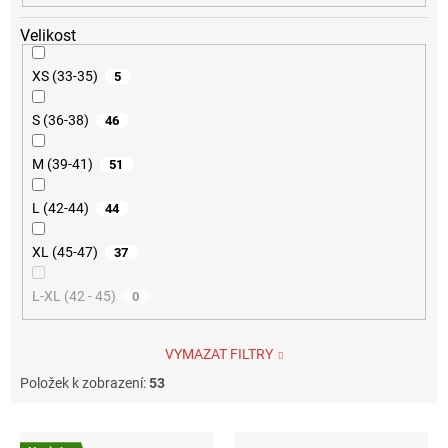
Velikost
XS (33-35)
5
S (36-38)
46
M (39-41)
51
L (42-44)
44
XL (45-47)
37
L-XL (42 - 45)
0
VYMAZAT FILTRY
Položek k zobrazení:
53
V