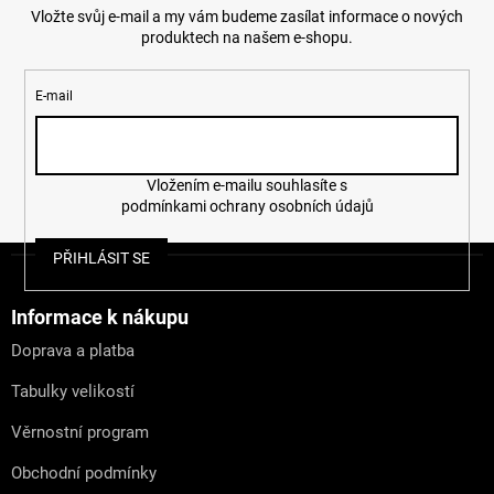
y
Vložte svůj e-mail a my vám budeme zasílat informace o nových
v
ý
produktech na našem e-shopu.
p
i
s
E-mail
u
Vložením e-mailu souhlasíte s
podmínkami ochrany osobních údajů
Z
PŘIHLÁSIT SE
á
p
a
Informace k nákupu
t
Doprava a platba
í
Tabulky velikostí
Věrnostní program
Obchodní podmínky