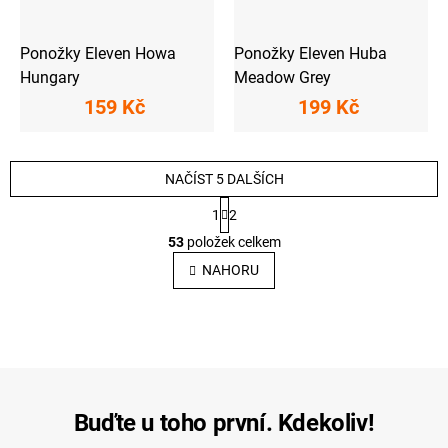
Ponožky Eleven Howa
Ponožky Eleven Huba
Hungary
Meadow Grey
159 Kč
199 Kč
NAČÍST 5 DALŠÍCH
S
1
2
t
O
r
53
položek celkem
v
á
l
n
NAHORU
k
á
o
d
v
a
á
c
n
í
í
p
r
v
Buďte u toho první. Kdekoliv!
k