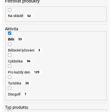
d
u
k
Na skladě
52
t
ů
Aktivita
Běh
53
Běžecké lyžování
3
Cyklistika
96
Pro každý den
129
Turistika
26
Discgolf
7
Typ produktu