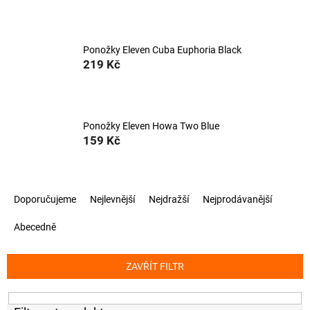
Ponožky Eleven Cuba Euphoria Black
219 Kč
Ponožky Eleven Howa Two Blue
159 Kč
Ř
Doporučujeme
Nejlevnější
Nejdražší
Nejprodávanější
a
z
Abecedně
e
n
í
ZAVŘÍT FILTR
p
r
o