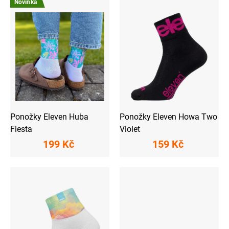
ý
Novinka
p
i
s
p
r
o
d
u
k
t
ů
Ponožky Eleven Huba
Ponožky Eleven Howa Two
Fiesta
Violet
199 Kč
159 Kč