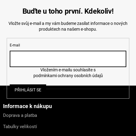
Buďte u toho první. Kdekoliv!
Vložte svůj e-mail a my vám budeme zasílat informace o nových
produktech na našem e-shopu.
E-mail
Vložením e-mailu souhlasíte s
podmínkami ochrany osobních údajů
Z
PŘIHLÁSIT SE
á
p
a
Informace k nákupu
t
Doprava a platba
í
Tabulky velikostí