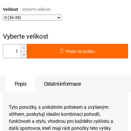
Měrná
cena:
Velikost
Přidat do košíku
Popis
Ostatní informace
Tyto ponožky, s unikátním potiskem a zvýšeným
střihem, poskytují ideální kombinaci pohodlí,
funkčnosti a stylu, vhodnou pro každého cyklistu a
další sportovce, kteří mají rádi ponožky této výšky.