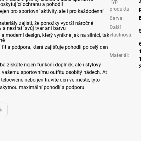
Typ
 poskytující ochranu a pohodlí
produktu
:
jen pro sportovní aktivity, ale i pro každodenní
Barva
:
B
materiály zajistí, že ponožky vydrží náročné
Další
a neztratí svůj tvar ani barvu
vlastnosti
:
í a moderní design, který vynikne jak na silnici, tak
vně
 fit a podpora, která zajišťuje pohodlí po celý den
Materiál
:
 získáte nejen funkční doplněk, ale i stylový
á vašemu sportovnímu outfitu osobitý nádech. Ať
v tělocvičně nebo jen trávíte den ve městě, tyto
kytnou maximální pohodlí a podporu.
í