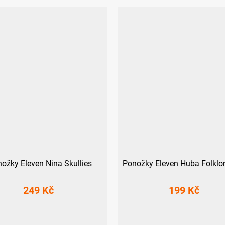
ožky Eleven Nina Skullies
Ponožky Eleven Huba Folklor
249 Kč
199 Kč
L-XL (42 - 45)
S (36-38)
M (39-41)
L (42-44)
XL