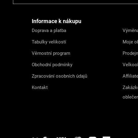
á
p
a
t
Informace k nákupu
í
Doprava a platba
Výměna
Tabulky velikostí
Moje o
Věrnostní program
Prodej
Obchodní podmínky
Velkoo
Zpracování osobních údajů
Affiliat
Kontakt
Zakázk
obleče