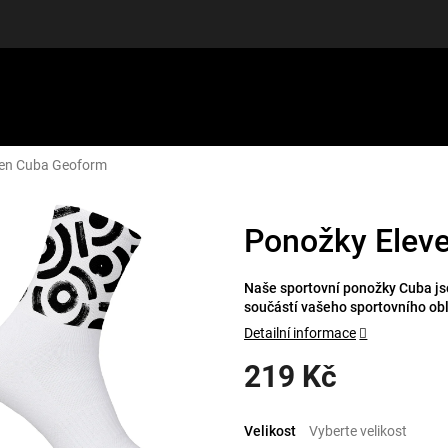
ven Cuba Geoform
LUŠENSTVÍ
DÁRKOVÉ POUKAZY
DISCGOLF
SLEVY
Ponožky Elev
Naše sportovní ponožky Cuba jso
součástí vašeho sportovního ob
Detailní informace
219 Kč
Měrná
cena:
Velikost