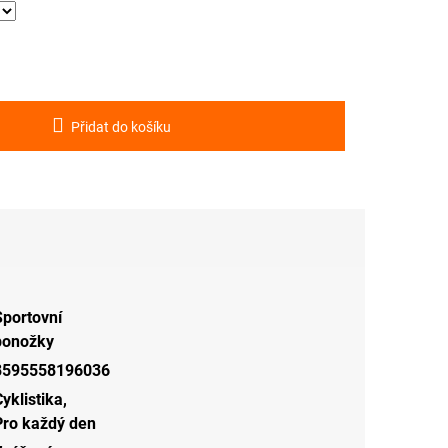
Přidat do košíku
Sportovní
ponožky
8595558196036
yklistika
,
Pro každý den