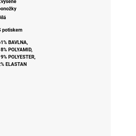
Zvýšené
ponožky
ílá
S potiskem
61% BAVLNA,
18% POLYAMID,
19% POLYESTER,
2% ELASTAN