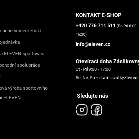
KONTAKT E-SHOP
+420 776 711 511
(Po-Pá 8:00 -
 nebo vrácení zboží
16:30)
bjednávka
info@eleven.cz
na ELEVEN sportswear
Otevírací doba Zásilkovn
bchodní spolupráce
Út - Pá
9:00 - 17:00
e
So, Ne, Po + státní svátky
Zavřen
ová výroba sportovního
Sledujte nás
ní ELEVEN