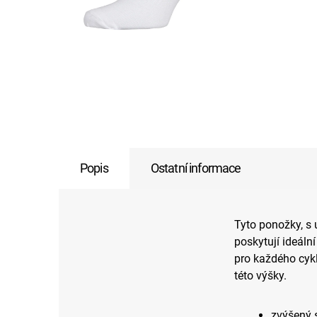
Popis
Ostatní informace
Tyto ponožky, s
poskytují ideáln
pro každého cykl
této výšky.
zvýšený s