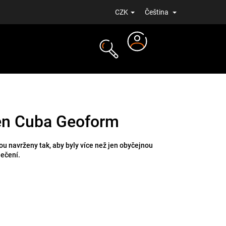
CZK
Čeština
Přihlášení
NOVINKY
en Cuba Geoform
u navrženy tak, aby byly více než jen obyčejnou
lečení.