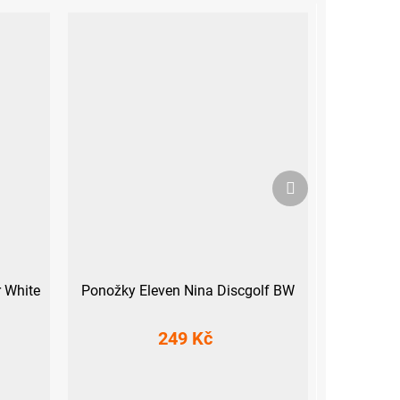
Další
produkt
 White
Ponožky Eleven Nina Discgolf BW
249 Kč
 (45-47)
L-XL (42 - 45)