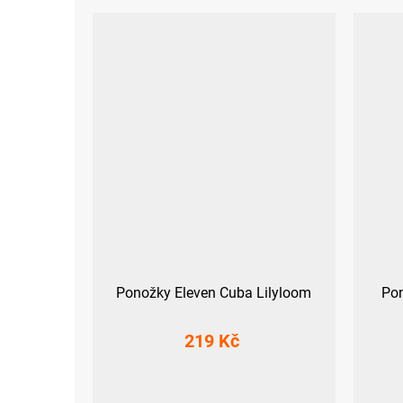
Ponožky Eleven Cuba Lilyloom
Pon
219 Kč
S (36-38)
M (39-41)
L (42-44)
XL (45-47)