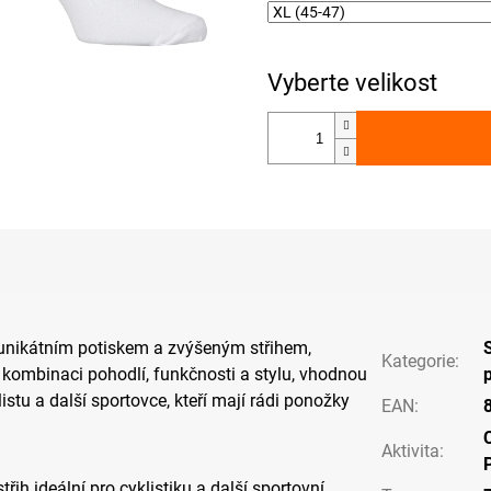
 unikátním potiskem a zvýšeným střihem,
Kategorie
:
í kombinaci pohodlí, funkčnosti a stylu, vhodnou
istu a další sportovce, kteří mají rádi ponožky
EAN
:
C
Aktivita
:
třih ideální pro cyklistiku a další sportovní