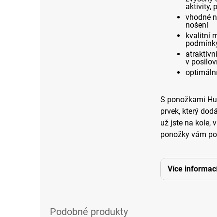
aktivity,
vhodné ne
nošení
kvalitní 
podmínky 
atraktivn
v posilo
optimální
S ponožkami Huba
prvek, který dod
už jste na kole, 
ponožky vám pos
Více informac