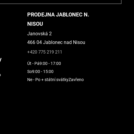
PRODEJNA JABLONEC N.
NISOU
Janovská 2
466 04 Jablonec nad Nisou
+420 775 219 211
y
Út - Pá
9:00 - 17:00
So
9:00 - 15:00
o
Ne - Po + státní svátky
Zavřeno