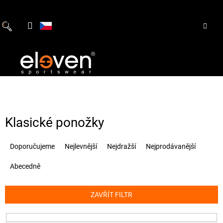
Přejít
na
obsah
Klasické ponožky
Ř
Doporučujeme
Nejlevnější
Nejdražší
Nejprodávanější
a
z
Abecedně
e
n
í
ZAVŘÍT FILTR
p
r
o