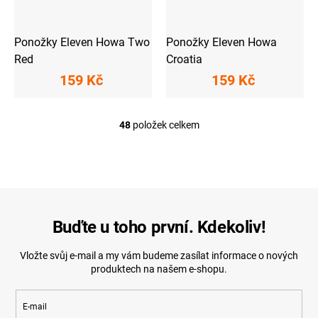
Ponožky Eleven Howa Two
Ponožky Eleven Howa
Red
Croatia
159 Kč
159 Kč
48
položek celkem
O
v
l
á
d
a
c
í
Buďte u toho první. Kdekoliv!
p
r
Vložte svůj e-mail a my vám budeme zasílat informace o nových
v
produktech na našem e-shopu.
k
y
v
E-mail
ý