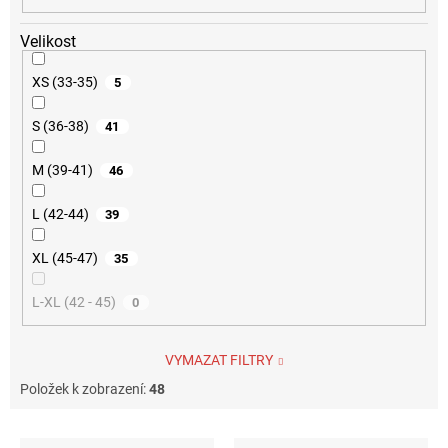
Velikost
XS (33-35)
5
S (36-38)
41
M (39-41)
46
L (42-44)
39
XL (45-47)
35
L-XL (42 - 45)
0
VYMAZAT FILTRY
Položek k zobrazení:
48
V