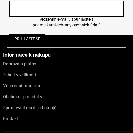
p
i
s
u
Vložením e-mailu souhlasíte s
podmínkami ochrany osobních údajů
Z
PŘIHLÁSIT SE
á
p
a
Informace k nákupu
t
Doprava a platba
í
Tabulky velikostí
Věrnostní program
Obchodní podmínky
Zpracování osobních údajů
Kontakt