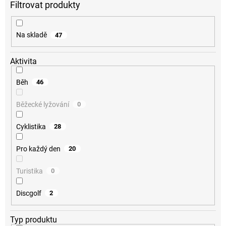
d
u
k
Na skladě
47
t
ů
Aktivita
Běh
46
Běžecké lyžování
0
Cyklistika
28
Pro každý den
20
Turistika
0
Discgolf
2
Typ produktu