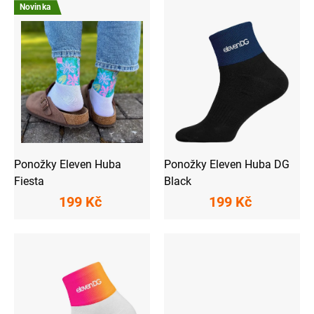
ý
Novinka
p
i
s
p
r
o
d
u
k
t
ů
Ponožky Eleven Huba
Ponožky Eleven Huba DG
Fiesta
Black
199 Kč
199 Kč