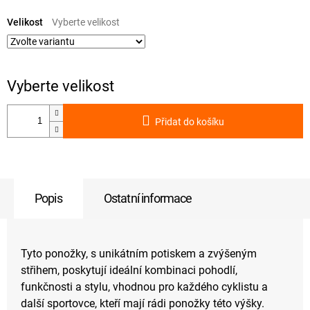
Měrná
cena:
Velikost
Přidat do košíku
Popis
Ostatní informace
Tyto ponožky, s unikátním potiskem a zvýšeným
střihem, poskytují ideální kombinaci pohodlí,
funkčnosti a stylu, vhodnou pro každého cyklistu a
další sportovce, kteří mají rádi ponožky této výšky.