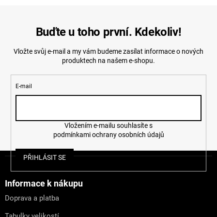
Buďte u toho první. Kdekoliv!
Vložte svůj e-mail a my vám budeme zasílat informace o nových
produktech na našem e-shopu.
E-mail
Vložením e-mailu souhlasíte s
podmínkami ochrany osobních údajů
Z
PŘIHLÁSIT SE
á
p
a
Informace k nákupu
t
Doprava a platba
í
Tabulky velikostí