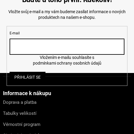
Vložte svůj e-mail a my vám budeme zasílat informace o nových
produktech na našem e-shopu.
E-mail
Vložením e-mailu souhlasíte s
podmínkami ochrany osobních údajů
Z
PŘIHLÁSIT SE
á
p
a
Informace k nákupu
t
Doprava a platba
í
Tabulky velikostí
Věrnostní program