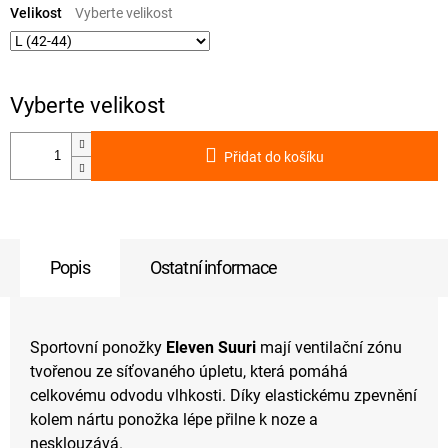
cena:
Velikost
Přidat do košíku
Popis
Ostatní informace
Sportovní ponožky
Eleven Suuri
mají ventilační zónu
tvořenou ze síťovaného úpletu, která pomáhá
celkovému odvodu vlhkosti. Díky elastickému zpevnění
kolem nártu ponožka lépe přilne k noze a
nesklouzává.