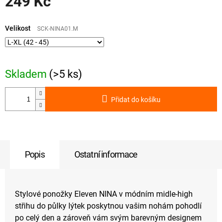
249 Kč
Měrná
cena:
Velikost
SCK-NINA01.M
Skladem
(>5 ks)
Přidat do košíku
Popis
Ostatní informace
Stylové ponožky Eleven NINA v módním midle-high
střihu do půlky lýtek poskytnou vašim nohám pohodlí
po celý den a zároveň vám svým barevným designem