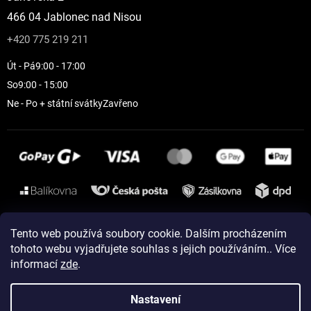
466 04 Jablonec nad Nisou
+420 775 219 211
Út - Pá
9:00 - 17:00
So
9:00 - 15:00
Ne - Po + státní svátky
Zavřeno
Instagram
Tento web používá soubory cookie. Dalším procházením
tohoto webu vyjadřujete souhlas s jejich používáním.. Více
informací
zde
.
Vytvořil Shoptet
Nastavení