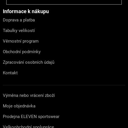
á
p
a
Informace k nákupu
t
Doprava a platba
í
Tabulky velikostí
Věrnostní program
Obchodní podmínky
Zpracování osobních údajů
Kontakt
Výměna nebo vrácení zboží
Moje objednávka
Prodejna ELEVEN sportswear
Velkoobchodní spolupráce