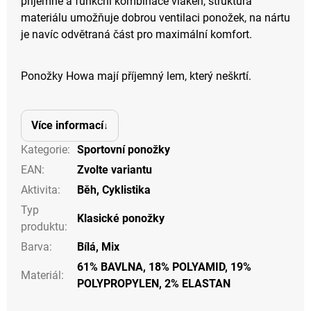
příjemné a funkční kombinace vláken, struktura
materiálu umožňuje dobrou ventilaci ponožek, na nártu
je navíc odvětraná část pro maximální komfort.
Ponožky Howa mají příjemný lem, který neškrtí.
Více informací
Kategorie
:
Sportovní ponožky
EAN
:
Zvolte variantu
Aktivita
:
Běh
,
Cyklistika
Typ
Klasické ponožky
produktu
:
Barva
:
Bílá
,
Mix
61% BAVLNA, 18% POLYAMID, 19%
Materiál
:
POLYPROPYLEN, 2% ELASTAN