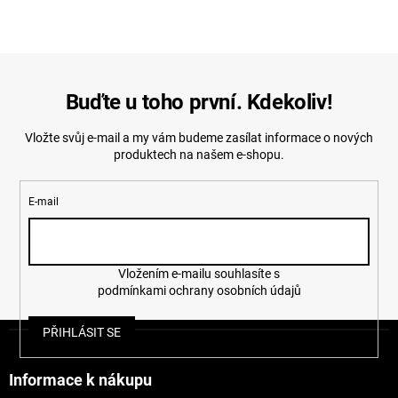
Buďte u toho první. Kdekoliv!
Vložte svůj e-mail a my vám budeme zasílat informace o nových
produktech na našem e-shopu.
E-mail
Vložením e-mailu souhlasíte s
podmínkami ochrany osobních údajů
Z
PŘIHLÁSIT SE
á
p
a
Informace k nákupu