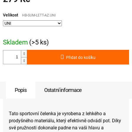
Měrná
cena:
Velikost
HB-SUM-LETT-AZ.UNI
Skladem
(>5 ks)
Přidat do košíku
Popis
Ostatní informace
Tato sportovní čelenka je vyrobena z lehkého a
prodyšného materiálu, který efektivně odvádí pot. Díky
své pružnosti dokonale padne na vaši hlavu a