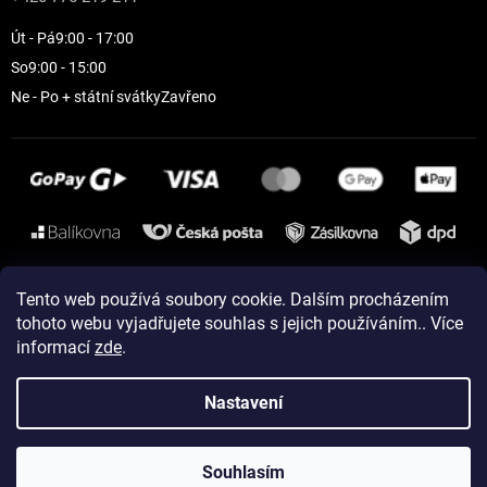
Út - Pá
9:00 - 17:00
So
9:00 - 15:00
Ne - Po + státní svátky
Zavřeno
Instagram
Tento web používá soubory cookie. Dalším procházením
tohoto webu vyjadřujete souhlas s jejich používáním.. Více
informací
zde
.
Vytvořil Shoptet
Nastavení
Copyright 2026
ELEVEN sportswear
. Všechna práva vyhrazena.
Souhlasím
Upravit nastavení cookies