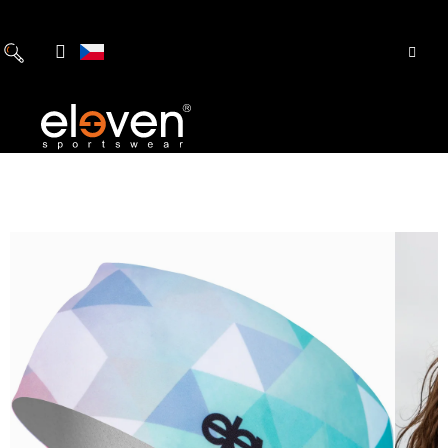
Přejít
na
obsah