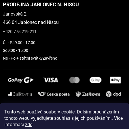
PRODEJNA JABLONEC N. NISOU
Janovská 2
466 04 Jablonec nad Nisou
+420 775 219 211
Út - Pá
9:00 - 17:00
So
9:00 - 15:00
Ne - Po + státní svátky
Zavřeno
Instagram
Tento web používá soubory cookie. Dalším procházením
tohoto webu vyjadřujete souhlas s jejich používáním.. Více
informací
zde
.