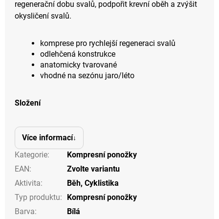
regenerační dobu svalů, podpořit krevní oběh a zvýšit
okysličení svalů.
komprese pro rychlejší regeneraci svalů
odlehčená konstrukce
anatomicky tvarované
vhodné na sezónu jaro/léto
Složení
Více informací
Kategorie
:
Kompresní ponožky
EAN
:
Zvolte variantu
Aktivita
:
Běh
,
Cyklistika
Typ produktu
:
Kompresní ponožky
Barva
:
Bílá