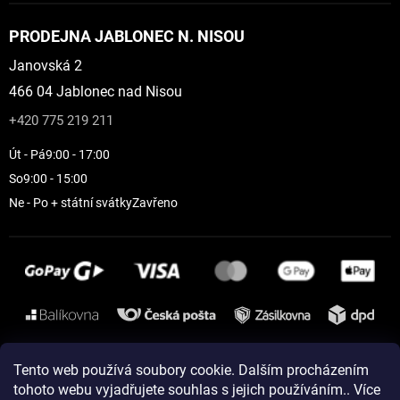
PRODEJNA JABLONEC N. NISOU
Janovská 2
466 04 Jablonec nad Nisou
+420 775 219 211
Út - Pá
9:00 - 17:00
So
9:00 - 15:00
Ne - Po + státní svátky
Zavřeno
Instagram
Tento web používá soubory cookie. Dalším procházením
tohoto webu vyjadřujete souhlas s jejich používáním.. Více