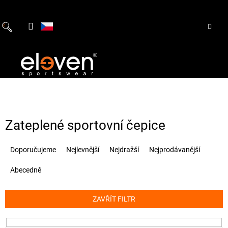
Přejít
na
obsah
Zateplené sportovní čepice
Ř
Doporučujeme
Nejlevnější
Nejdražší
Nejprodávanější
a
z
Abecedně
e
n
í
ZAVŘÍT FILTR
p
r
o