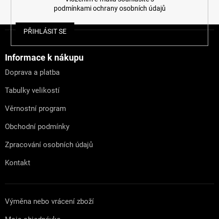
podmínkami ochrany osobních údajů
Z
PŘIHLÁSIT SE
á
p
a
Informace k nákupu
t
Doprava a platba
í
Tabulky velikostí
Věrnostní program
Obchodní podmínky
Zpracování osobních údajů
Kontakt
Výměna nebo vrácení zboží