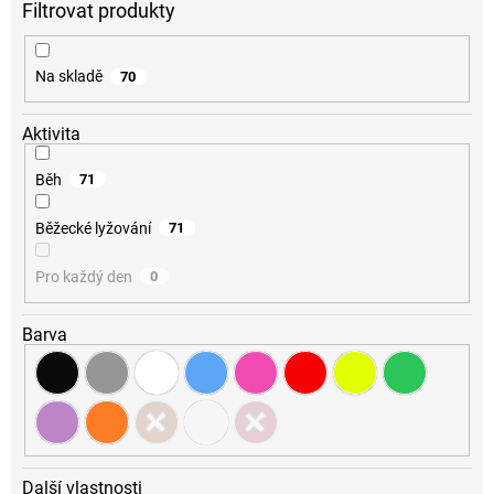
d
u
k
Na skladě
70
t
ů
Aktivita
Běh
71
Běžecké lyžování
71
Pro každý den
0
Barva
Další vlastnosti