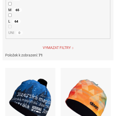
M
65
L
64
UNI
0
VYMAZAT FILTRY
Položek k zobrazení:
71
V
ý
p
i
s
p
r
o
d
u