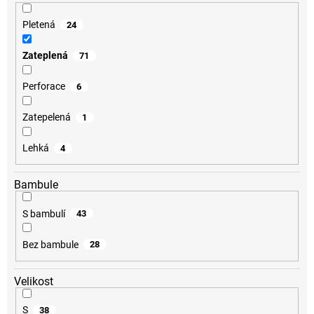
Pletená
24
Zateplená
71
Perforace
6
Zatepelená
1
Lehká
4
Bambule
S bambulí
43
Bez bambule
28
Velikost
S
38