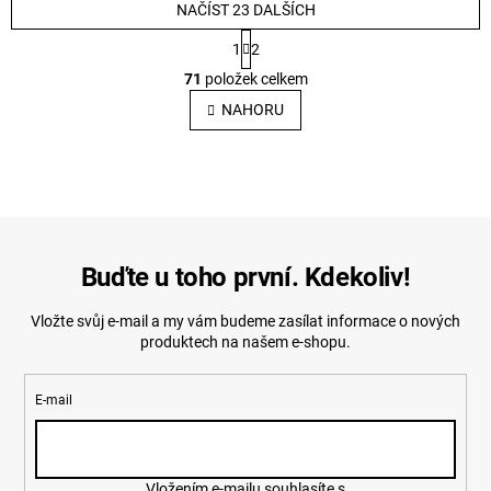
NAČÍST 23 DALŠÍCH
S
1
2
t
O
r
71
položek celkem
v
á
l
n
NAHORU
k
á
o
d
v
a
á
c
n
í
í
p
r
v
Buďte u toho první. Kdekoliv!
k
y
Vložte svůj e-mail a my vám budeme zasílat informace o nových
v
ý
produktech na našem e-shopu.
p
i
s
E-mail
u
Vložením e-mailu souhlasíte s