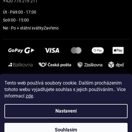
+420 775 219 211
Út - Pá
9:00 - 17:00
So
9:00 - 15:00
Ne - Po + státní svátky
Zavřeno
Instagram
Tento web používá soubory cookie. Dalším procházením
tohoto webu vyjadřujete souhlas s jejich používáním.. Více
informací
zde
.
Vytvořil Shoptet
Nastavení
Copyright 2026
ELEVEN sportswear
. Všechna práva vyhrazena.
Souhlasím
Upravit nastavení cookies