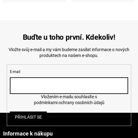
Buďte u toho první. Kdekoliv!
Vložte svůj e-mail a my vám budeme zasílat informace o nových
produktech na našem e-shopu.
E-mail
Vložením e-mailu souhlasíte s
podmínkami ochrany osobních údajů
Z
PŘIHLÁSIT SE
á
p
a
Informace k nákupu