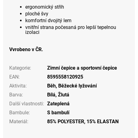
ergonomický střih
ploché švy
komfortní dvojitý lem
vnitřní strana počesaná pro lepší tepelnou
izolaci
Vvrobeno v ČR.
Kategorie
:
Zimní čepice a sportovní čepice
EAN
:
8595558120925
Aktivita
:
Běh
,
Běžecké lyžování
Barva
:
Bílá
,
Žlutá
Další vlastnosti
:
Zateplená
Bambule
:
S bambulí
Materiál
:
85% POLYESTER, 15% ELASTAN