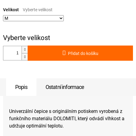
Měrná
cena:
Velikost
Přidat do košíku
Popis
Ostatní informace
Univerzální čepice s originálním potiskem vyrobená z
funkčního materiálu DOLOMITI, který odvádí vlhkost a
udržuje optimální teplotu.