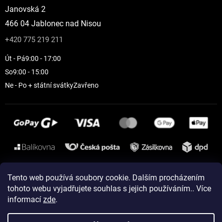
Janovská 2
466 04 Jablonec nad Nisou
+420 775 219 211
Út - Pá
9:00 - 17:00
So
9:00 - 15:00
Ne - Po + státní svátky
Zavřeno
Instagram
Tento web používá soubory cookie. Dalším procházením
tohoto webu vyjadřujete souhlas s jejich používáním.. Více
informací
zde
.
Vytvořil Shoptet