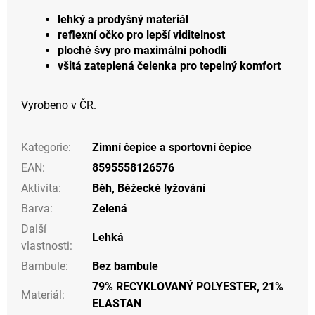
lehký a prodyšný materiál
reflexní očko pro lepší viditelnost
ploché švy pro maximální pohodlí
všitá zateplená čelenka pro tepelný komfort
Vyrobeno v ČR.
Kategorie
:
Zimní čepice a sportovní čepice
EAN
:
8595558126576
Aktivita
:
Běh
,
Běžecké lyžování
Barva
:
Zelená
Další
Lehká
vlastnosti
:
Bambule
:
Bez bambule
79% RECYKLOVANÝ POLYESTER, 21%
Materiál
:
ELASTAN