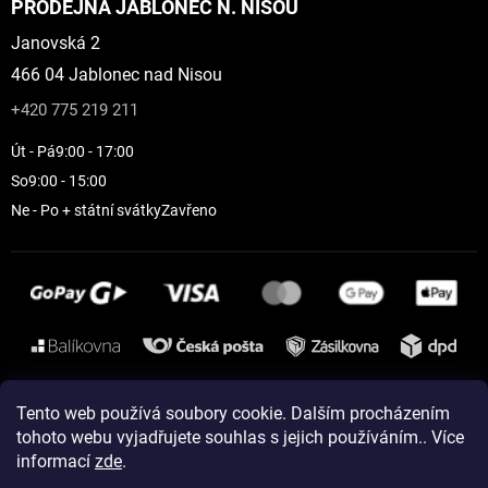
PRODEJNA JABLONEC N. NISOU
Janovská 2
466 04 Jablonec nad Nisou
+420 775 219 211
Út - Pá
9:00 - 17:00
So
9:00 - 15:00
Ne - Po + státní svátky
Zavřeno
Instagram
Tento web používá soubory cookie. Dalším procházením
tohoto webu vyjadřujete souhlas s jejich používáním.. Více
informací
zde
.