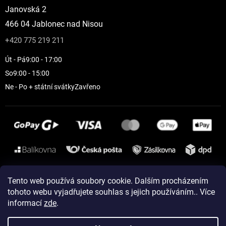
Janovská 2
466 04 Jablonec nad Nisou
+420 775 219 211
Út - Pá
9:00 - 17:00
So
9:00 - 15:00
Ne - Po + státní svátky
Zavřeno
Instagram
Tento web používá soubory cookie. Dalším procházením
tohoto webu vyjadřujete souhlas s jejich používáním.. Více
informací
zde
.
Vytvořil Shoptet