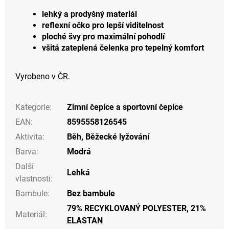
lehký a prodyšný materiál
reflexní očko pro lepší viditelnost
ploché švy pro maximální pohodlí
všitá zateplená čelenka pro tepelný komfort
Vyrobeno v ČR.
Kategorie
:
Zimní čepice a sportovní čepice
EAN
:
8595558126545
Aktivita
:
Běh
,
Běžecké lyžování
Barva
:
Modrá
Další
Lehká
vlastnosti
:
Bambule
:
Bez bambule
79% RECYKLOVANÝ POLYESTER, 21%
Materiál
:
ELASTAN