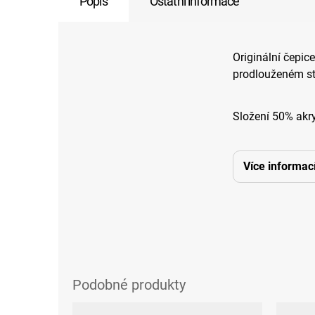
Popis
Ostatní informace
Originální čepic
prodlouženém st
Složení 50% akry
Více informac