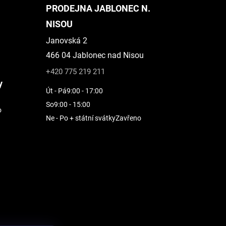
PRODEJNA JABLONEC N.
NISOU
Janovská 2
466 04 Jablonec nad Nisou
+420 775 219 211
y
Út - Pá
9:00 - 17:00
So
9:00 - 15:00
o
Ne - Po + státní svátky
Zavřeno