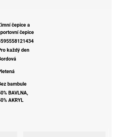
Zimní čepice a
sportovní čepice
8595558121434
Pro každý den
Bordová
Pletená
Bez bambule
50% BAVLNA,
50% AKRYL