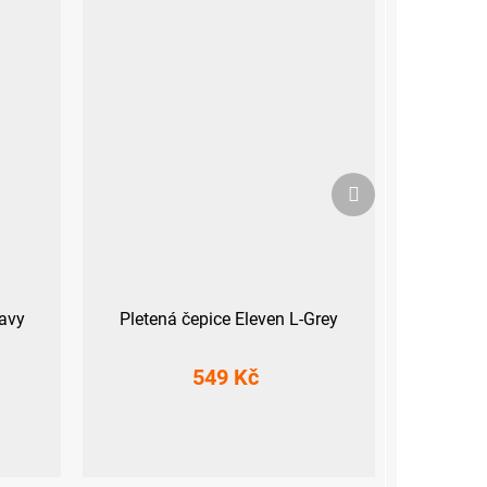
Další
produkt
Navy
Pletená čepice Eleven L-Grey
549 Kč
UNI