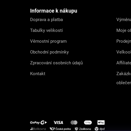
a
t
Informace k nákupu
í
Doprava a platba
Výměna
Tabulky velikostí
Moje o
Věrnostní program
Prodej
Obchodní podmínky
Velkoo
Zpracování osobních údajů
Affiliat
Kontakt
Zakázk
obleče