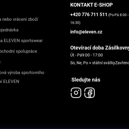
KONTAKT E-SHOP
+420 776 711 511
(Po-Pá 8:00 -
 nebo vrácení zboží
16:30)
bjednávka
info@eleven.cz
na ELEVEN sportswear
Otevírací doba Zásilkovn
bchodní spolupráce
Út - Pá
9:00 - 17:00
e
So, Ne, Po + státní svátky
Zavřen
ová výroba sportovního
Sledujte nás
ní ELEVEN