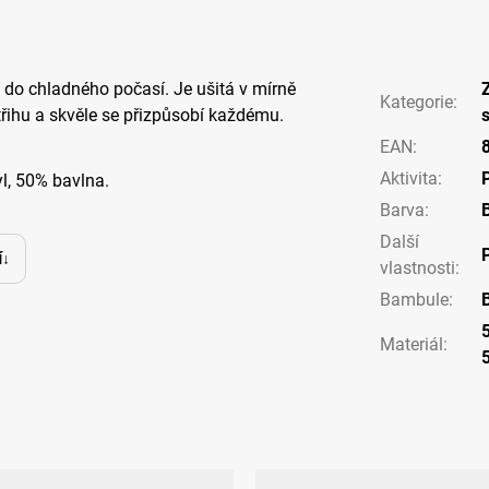
e do chladného počasí. Je ušitá v mírně
Kategorie
:
řihu a skvěle se přizpůsobí každému.
EAN
:
Aktivita
:
l, 50% bavlna.
Barva
:
Další
í
vlastnosti
:
Bambule
:
Materiál
: