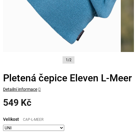
1/2
Pletená čepice Eleven L-Meer
Detailní informace
549 Kč
Měrná
cena:
Velikost
CAP-L-MEER