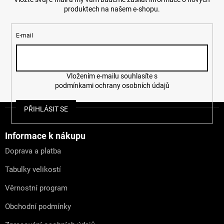
produktech na našem e-shopu.
E-mail
Vložením e-mailu souhlasíte s
podmínkami ochrany osobních údajů
Z
PŘIHLÁSIT SE
á
p
a
Informace k nákupu
t
Doprava a platba
í
Tabulky velikostí
Věrnostní program
Obchodní podmínky