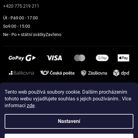
+420 775 219 211
Út - Pá
9:00 - 17:00
So
9:00 - 15:00
Ne - Po + státní svátky
Zavřeno
Instagram
Tento web používá soubory cookie. Dalším procházením
tohoto webu vyjadřujete souhlas s jejich používáním.. Více
informací
zde
.
Vytvořil Shoptet
Nastavení
Copyright 2026
ELEVEN sportswear
. Všechna práva vyhrazena.