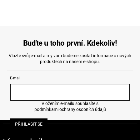
Buďte u toho první. Kdekoliv!
Vložte svůj e-mail a my vám budeme zasílat informace o nových
produktech na našem e-shopu.
E-mail
Vložením e-mailu souhlasíte s
podmínkami ochrany osobních údajů
Z
PŘIHLÁSIT SE
á
p