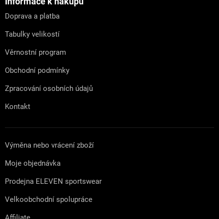
a
Informace k nákupu
t
Doprava a platba
í
Tabulky velikostí
Věrnostní program
Obchodní podmínky
Zpracování osobních údajů
Kontakt
Výměna nebo vrácení zboží
Moje objednávka
Prodejna ELEVEN sportswear
Velkoobchodní spolupráce
Affiliate