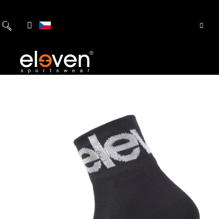
Přejít
na
obsah