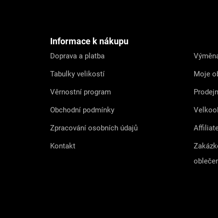
á
p
a
t
Informace k nákupu
í
Doprava a platba
Výměna
Tabulky velikostí
Moje o
Věrnostní program
Prodej
Obchodní podmínky
Velkoo
Zpracování osobních údajů
Affiliat
Kontakt
Zakázk
obleče