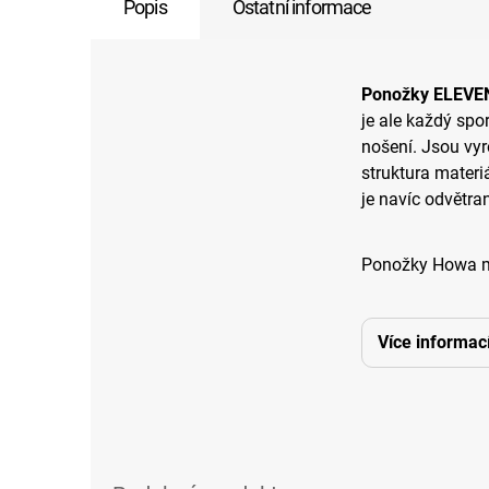
Popis
Ostatní informace
Ponožky ELEVE
je ale každý spo
nošení. Jsou vyr
struktura materi
je navíc odvětra
Ponožky Howa maj
Více informac