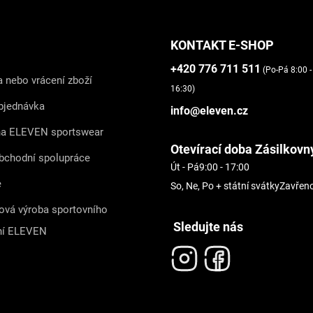
KONTAKT E-SHOP
+420 776 711 511
(Po-Pá 8:00 -
 nebo vrácení zboží
16:30)
bjednávka
info@eleven.cz
na ELEVEN sportswear
Otevírací doba Zásilkovn
bchodní spolupráce
Út - Pá
9:00 - 17:00
e
So, Ne, Po + státní svátky
Zavřen
ová výroba sportovního
Sledujte nás
ní ELEVEN