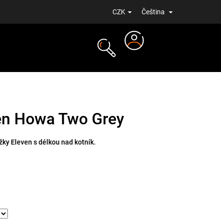
CZK
Čeština
Přihlášení
NOVINKY
en Howa Two Grey
žky Eleven s délkou nad kotník.