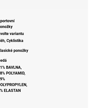
portovní
onožky
volte variantu
Běh
,
Cyklistika
lasické ponožky
Šedá
1% BAVLNA,
8% POLYAMID,
19%
POLYPROPYLEN,
2% ELASTAN