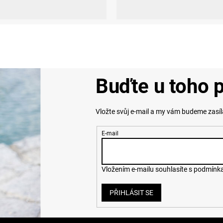
9-41)
L (42-44)
XL (45-47)
S (36-38)
M (39-41)
L (42-44)
XL
Buďte u toho p
Vložte svůj e-mail a my vám budeme zasí
E-mail
Vložením e-mailu souhlasíte s
podmínka
PŘIHLÁSIT SE