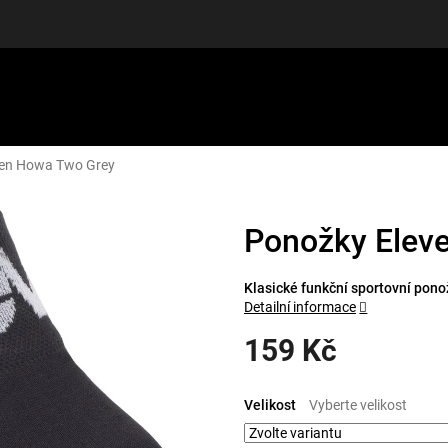
ven Howa Two Grey
LUŠENSTVÍ
DÁRKOVÉ POUKAZY
DISCGOLF
SLEVY
Ponožky Elev
Klasické funkční sportovní pono
Detailní informace
159 Kč
Měrná
cena:
Velikost