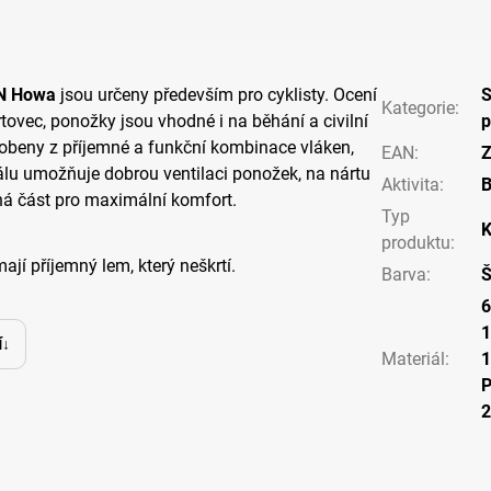
N Howa
jsou určeny především pro cyklisty. Ocení
S
Kategorie
:
rtovec, ponožky jsou vhodné i na běhání a civilní
p
obeny z příjemné a funkční kombinace vláken,
EAN
:
Z
álu umožňuje dobrou ventilaci ponožek, na nártu
Aktivita
:
ná část pro maximální komfort.
Typ
K
produktu
:
í příjemný lem, který neškrtí.
Barva
:
6
1
í
Materiál
: