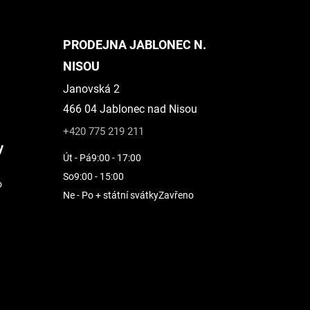
PRODEJNA JABLONEC N.
NISOU
Janovská 2
466 04 Jablonec nad Nisou
+420 775 219 211
y
Út - Pá
9:00 - 17:00
So
9:00 - 15:00
o
Ne - Po + státní svátky
Zavřeno