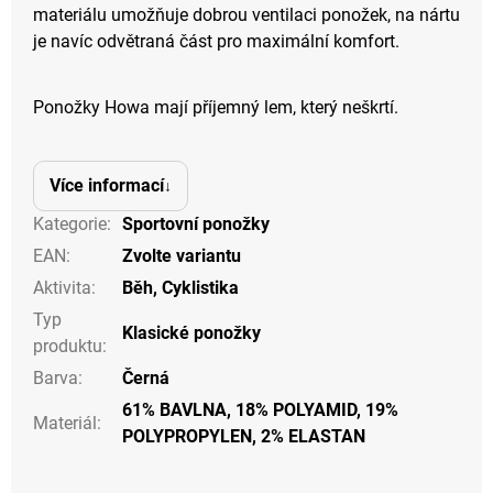
materiálu umožňuje dobrou ventilaci ponožek, na nártu
je navíc odvětraná část pro maximální komfort.
Ponožky Howa mají příjemný lem, který neškrtí.
Více informací
Kategorie
:
Sportovní ponožky
EAN
:
Zvolte variantu
Aktivita
:
Běh
,
Cyklistika
Typ
Klasické ponožky
produktu
:
Barva
:
Černá
61% BAVLNA, 18% POLYAMID, 19%
Materiál
:
POLYPROPYLEN, 2% ELASTAN