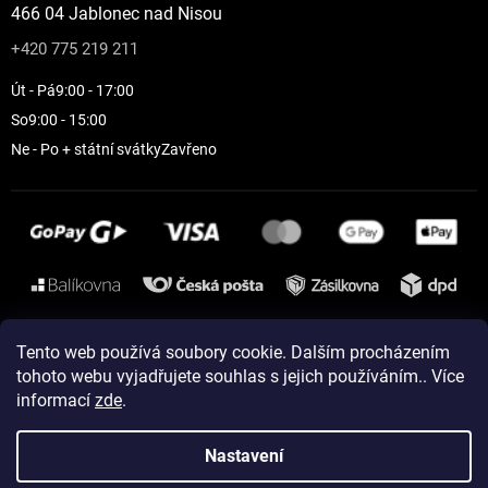
466 04 Jablonec nad Nisou
+420 775 219 211
Út - Pá
9:00 - 17:00
So
9:00 - 15:00
Ne - Po + státní svátky
Zavřeno
Instagram
Tento web používá soubory cookie. Dalším procházením
tohoto webu vyjadřujete souhlas s jejich používáním.. Více
informací
zde
.
Vytvořil Shoptet
Nastavení