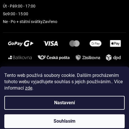
Út - Pá
9:00 - 17:00
So
9:00 - 15:00
Ne - Po + státní svátky
Zavřeno
Instagram
Tento web používá soubory cookie. Dalším procházením
tohoto webu vyjadřujete souhlas s jejich používáním.. Více
informací
zde
.
Vytvořil Shoptet
Nastavení
Copyright 2026
ELEVEN sportswear
. Všechna práva vyhrazena.
Souhlasím
Upravit nastavení cookies