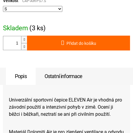
cena:
Velikost
CAP-AIR-PS7.S
Skladem
(3 ks)
Přidat do košíku
Popis
Ostatní informace
Univerzální sportovní čepice ELEVEN Air je vhodná pro
závodní použití a intenzivní pohyb v zimě. Ocení ji
běžci i běžkaři, neztratí se ani při civilním použití.
Materiál Dolomiti Air je pro zlepšení ventilace a odvodu