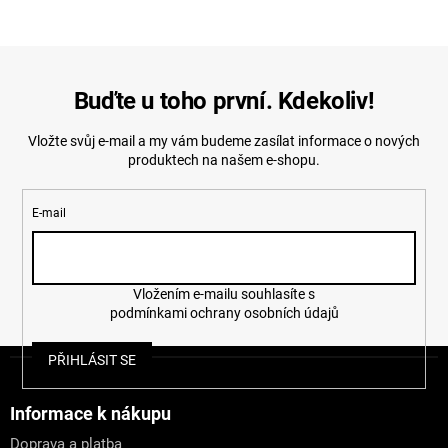
Buďte u toho první. Kdekoliv!
Vložte svůj e-mail a my vám budeme zasílat informace o nových
produktech na našem e-shopu.
E-mail
Vložením e-mailu souhlasíte s
podmínkami ochrany osobních údajů
Z
PŘIHLÁSIT SE
á
p
a
Informace k nákupu
t
Doprava a platba