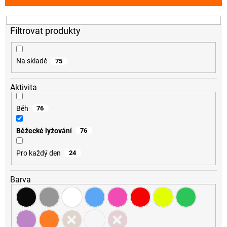
p
r
o
d
u
k
Na skladě
75
t
ů
Aktivita
Běh
76
Běžecké lyžování
76
Pro každý den
24
Barva