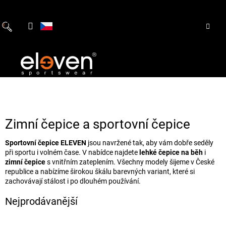
Přejít
na
obsah
Zimní čepice a sportovní čepice
Sportovní čepice ELEVEN
jsou navržené tak, aby vám dobře seděly
při sportu i volném čase. V nabídce najdete
lehké čepice na běh
i
zimní čepice
s vnitřním zateplením. Všechny modely šijeme v České
republice a nabízíme širokou škálu barevných variant, které si
zachovávají stálost i po dlouhém používání.
Nejprodávanější