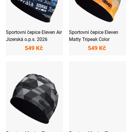
o
d
u
k
t
ů
Sportovní čepice Eleven Air
Sportovní čepice Eleven
Jizerská o.p.s. 2026
Matty Tripeak Color
549 Kč
549 Kč