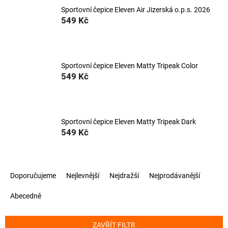
Sportovní čepice Eleven Air Jizerská o.p.s. 2026
549 Kč
Sportovní čepice Eleven Matty Tripeak Color
549 Kč
Sportovní čepice Eleven Matty Tripeak Dark
549 Kč
Ř
Doporučujeme
Nejlevnější
Nejdražší
Nejprodávanější
a
z
Abecedně
e
n
í
ZAVŘÍT FILTR