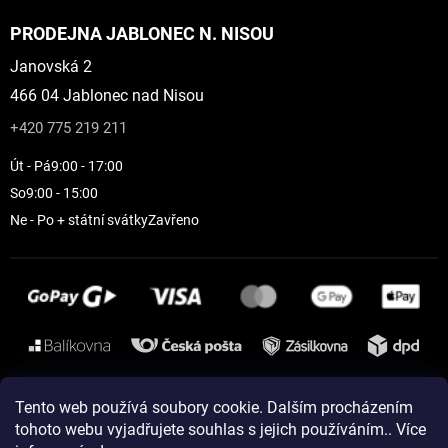
PRODEJNA JABLONEC N. NISOU
Janovská 2
466 04 Jablonec nad Nisou
+420 775 219 211
Út - Pá
9:00 - 17:00
So
9:00 - 15:00
Ne - Po + státní svátky
Zavřeno
Instagram
Tento web používá soubory cookie. Dalším procházením
tohoto webu vyjadřujete souhlas s jejich používáním.. Více