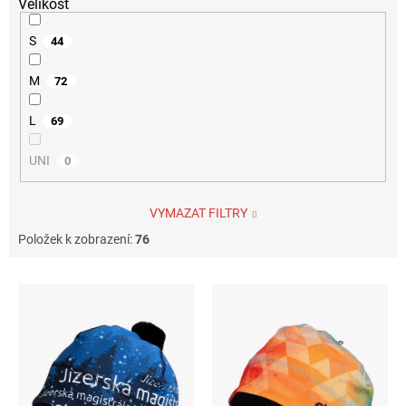
Velikost
S
44
M
72
L
69
UNI
0
VYMAZAT FILTRY
Položek k zobrazení:
76
V
ý
p
i
s
p
r