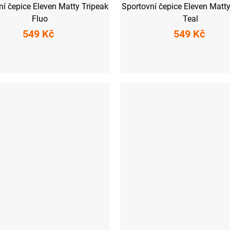
ní čepice Eleven Matty Tripeak
Sportovní čepice Eleven Matty
Fluo
Teal
549 Kč
549 Kč
S
M
L
M
L