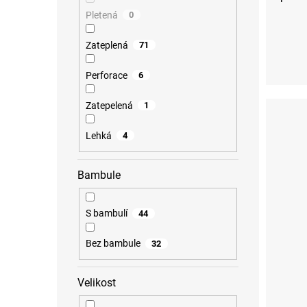
Pletená
0
Zateplená
71
Perforace
6
Zatepelená
1
Lehká
4
Bambule
S bambulí
44
Bez bambule
32
Velikost