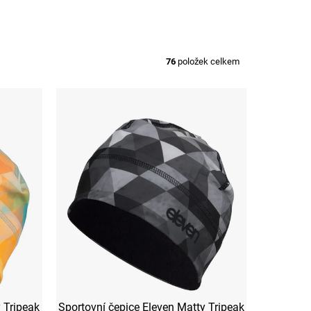
76
položek celkem
 Tripeak
Sportovní čepice Eleven Matty Tripeak