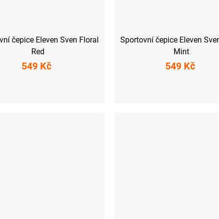
vní čepice Eleven Sven Floral
Sportovní čepice Eleven Sven
Red
Mint
549 Kč
549 Kč
S
M
L
S
M
L