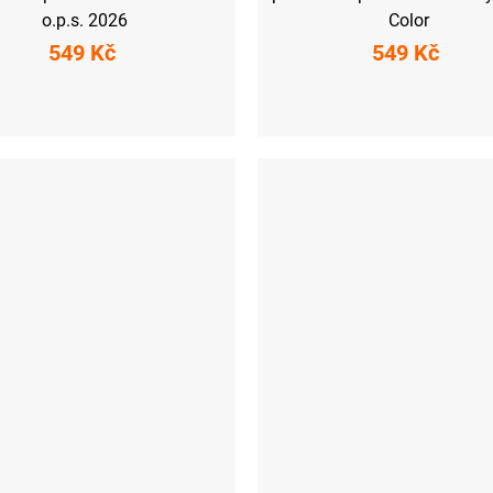
o.p.s. 2026
Color
549 Kč
549 Kč
S
M
L
S
M
L