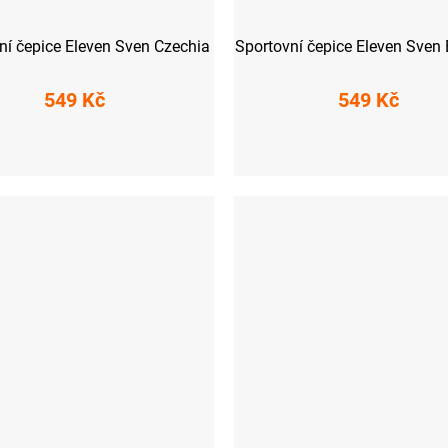
ní čepice Eleven Sven Czechia
Sportovní čepice Eleven Sven
549 Kč
549 Kč
S
M
L
S
M
L