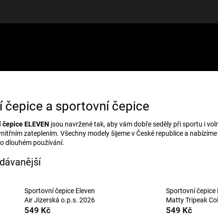
LUŠENSTVÍ
DÁRKOVÉ POUKAZY
DISCGOLF
SLEVY
 čepice a sportovní čepice
í čepice ELEVEN
jsou navržené tak, aby vám dobře seděly při sportu i vo
vnitřním zateplením. Všechny modely šijeme v České republice a nabízíme 
 po dlouhém používání.
dávanější
Sportovní čepice Eleven
Sportovní čepice
Air Jizerská o.p.s. 2026
Matty Tripeak Co
549 Kč
549 Kč