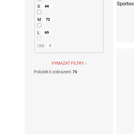
Sportov
S
44
M
72
L
69
UNI
0
VYMAZAT FILTRY
Položek k zobrazení:
76