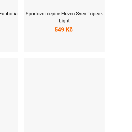
 Euphoria
Sportovní čepice Eleven Sven Tripeak
Light
549 Kč
S
M
L