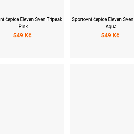
ní čepice Eleven Sven Tripeak
Sportovní čepice Eleven Sven
Pink
Aqua
549 Kč
549 Kč
S
M
L
S
M
L