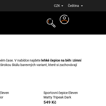
CZK
Čeština
Přihlášení
NOVINKY
lném čase. V nabídce najdete
lehké čepice na běh
i
zimní
širokou škálu barevných variant, které si zachovávají
 Eleven
Sportovní čepice Eleven
lor
Matty Tripeak Dark
549 Kč