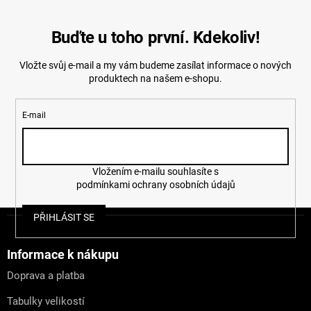
Buďte u toho první. Kdekoliv!
Vložte svůj e-mail a my vám budeme zasílat informace o nových
produktech na našem e-shopu.
E-mail
Vložením e-mailu souhlasíte s
podmínkami ochrany osobních údajů
Z
PŘIHLÁSIT SE
á
p
a
Informace k nákupu
t
Doprava a platba
í
Tabulky velikostí