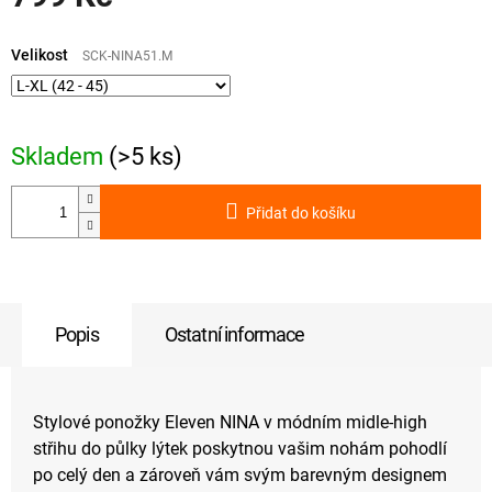
Měrná
cena:
Velikost
SCK-NINA51.M
Skladem
(>5 ks)
Přidat do košíku
Popis
Ostatní informace
Stylové ponožky Eleven NINA v módním midle-high
střihu do půlky lýtek poskytnou vašim nohám pohodlí
po celý den a zároveň vám svým barevným designem