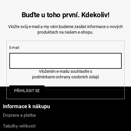
Buďte u toho první. Kdekoliv!
Vložte svůj e-mail a my vám budeme zasílat informace o nových
produktech na našem e-shopu.
E-mail
Vložením e-mailu souhlasíte s
podmínkami ochrany osobních údajů
Z
PŘIHLÁSIT SE
á
p
a
Informace k nákupu
t
Doprava a platba
í
Tabulky velikostí