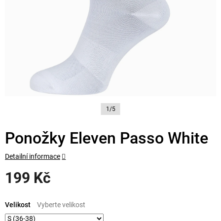
1/5
Ponožky Eleven Passo White
Detailní informace
199 Kč
Měrná
cena:
Velikost